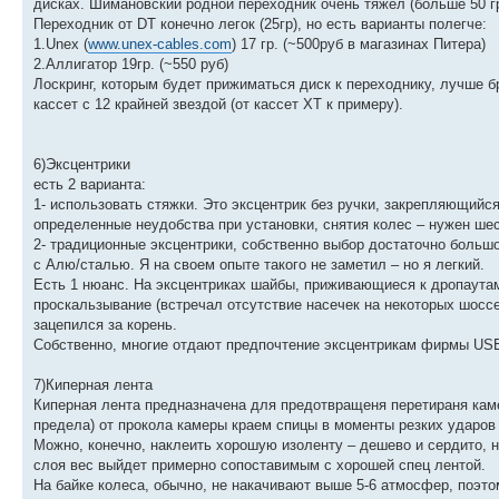
дисках. Шимановский родной переходник очень тяжел (больше 50 гр
Переходник от DT конечно легок (25гр), но есть варианты полегче:
1.Unex (
www.unex-cables.com
) 17 гр. (~500руб в магазинах Питера)
2.Аллигатор 19гр. (~550 руб)
Лоскринг, которым будет прижиматься диск к переходнику, лучше бр
кассет с 12 крайней звездой (от кассет ХТ к примеру).
6)Эксцентрики
есть 2 варианта:
1- использовать стяжки. Это эксцентрик без ручки, закрепляющийс
определенные неудобства при установки, снятия колес – нужен шес
2- традиционные эксцентрики, собственно выбор достаточно большо
с Алю/сталью. Я на своем опыте такого не заметил – но я легкий.
Есть 1 нюанс. На эксцентриках шайбы, приживающиеся к дропаута
проскальзывание (встречал отсутствие насечек на некоторых шоссей
зацепился за корень.
Собственно, многие отдают предпочтение эксцентрикам фирмы US
7)Киперная лента
Киперная лента предназначена для предотвращеня перетираня кам
предела) от прокола камеры краем спицы в моменты резких ударов 
Можно, конечно, наклеить хорошую изоленту – дешево и сердито, но
слоя вес выйдет примерно сопоставимым с хорошей спец лентой.
На байке колеса, обычно, не накачивают выше 5-6 атмосфер, поэто