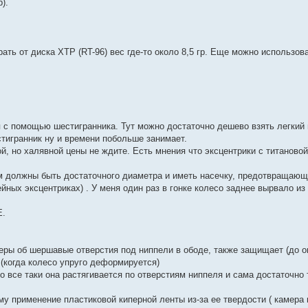
).
ать от диска ХТР (RT-96) вес где-то около 8,5 гр. Еще можно использова
я с помощью шестигранника. Тут можно достаточно дешево взять легкий 
тигранник ну и времени побольше занимает.
й, но халявной цены не ждите. Есть мнения что эксцентрики с титаново
м должны быть достаточного диаметра и иметь насечку, предотвращаю
ных эксцентриках) . У меня один раз в гонке колесо заднее вырвало из 
E.
еры об шершавые отверстия под ниппели в ободе, также защищает (до 
(когда колесо упруго деформируется)
 все таки она растягивается по отверстиям ниппеля и сама достаточно т
му применение пластиковой киперной ленты из-за ее твердости ( камера 