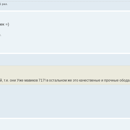
1 раз.
ек =)
.
, т.е. они Уже мавиков 717! в остальном же это качественые и прочные обода