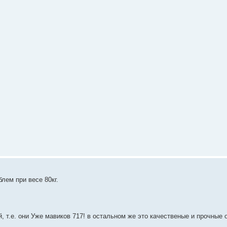
лем при весе 80кг.
, т.е. они Уже мавиков 717! в остальном же это качественые и прочные 