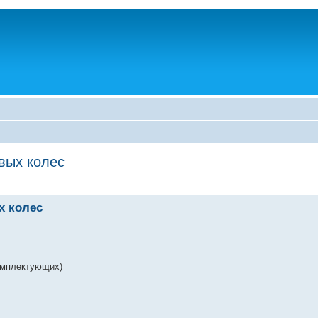
вых колес
х колес
комплектующих)