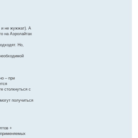
 и не жужжат). А
что на Аэролайтах
подходят. Но,
 необходимой
но – при
ется
те столкнуться с
 могут получиться
лтов +
в применяемых