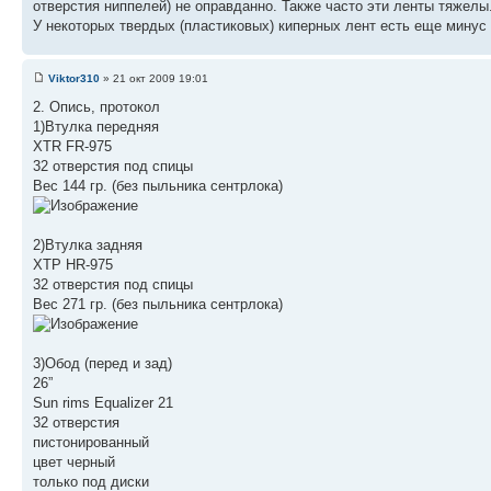
отверстия ниппелей) не оправданно. Также часто эти ленты тяжелы
У некоторых твердых (пластиковых) киперных лент есть еще минус
Viktor310
» 21 окт 2009 19:01
2. Опись, протокол
1)Втулка передняя
XTR FR-975
32 отверстия под спицы
Вес 144 гр. (без пыльника сентрлока)
2)Втулка задняя
ХТР HR-975
32 отверстия под спицы
Вес 271 гр. (без пыльника сентрлока)
3)Обод (перед и зад)
26”
Sun rims Equalizer 21
32 отверстия
пистонированный
цвет черный
только под диски