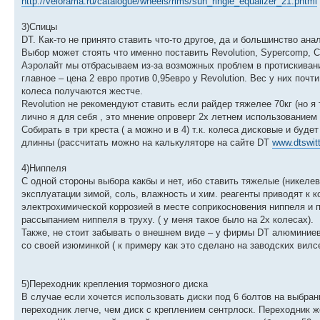
http://velorama.ru/catalogue/wheels/rims/sun_ringle_equalizer_21.phtml
3)Спицы
DT. Как-то не принято ставить что-то другое, да и большинство ана
Выбор может стоять что именно поставить Revolution, Sypercomp, C
Аэролайт мы отбрасываем из-за возможных проблем в протискивании
главное – цена 2 евро против 0,95евро у Revolution. Вес у них поч
колеса получаются жестче.
Revolution не рекомендуют ставить если райдер тяжелее 70кг (но я 
лично я для себя , это мнение опроверг 2х летнем использованием 
Собирать в три креста ( а можно и в 4) т.к. колеса дисковые и бу
длинны (рассчитать можно на калькуляторе на сайте DT
www.dtswit
4)Ниппеля
С одной стороны выбора какбы и нет, ибо ставить тяжелые (никелев
эксплуатации зимой, соль, влажность и хим. реагенты приводят к 
электрохимической коррозией в месте соприкосновения ниппеля и пи
рассыпанием ниппеля в труху. ( у меня такое было на 2х колесах).
Также, не стоит забывать о внешнем виде – у фирмы DT алюминиевы
со своей изюминкой ( к примеру как это сделано на заводских вилс
5)Переходник крепления тормозного диска
В случае если хочется использовать диски под 6 болтов на выбран
переходник легче, чем диск с креплением сентрлоск. Переходник 