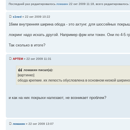
Последний раз редактировалось
ломакин
22 окт 2009 11:18, всего редактировалось 
s1ned
» 22 окт 2009 10:22
16мм внутренняя ширина обода - это ахтунг. для шоссейных покрыш
локринг надо искать другой. Например фрм или токен. Они по 4-5 гр
Так сколько в итоге?
APTEM
» 22 окт 2009 11:31
ломакин писал(а):
[картинко]
обода крепкие. их легкость обусловлена в основном низкой шириной
и как на них покрыхи налезают, не возникает проблем?
ломакин
» 22 окт 2009 13:07