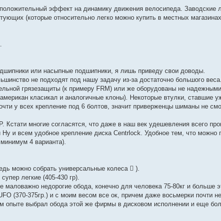
й положительный эффект на динамику движения велосипеда. Заводские 
ктующих (которые относительно легко можно купить в местных магазина
.
одшипники или насыпные подшипники, я лишь приведу свои доводы.
ьшинство не подходят под нашу задачу из-за достаточно большого веса.
тельной грязезащиты (к примеру FRM) или же оборудованы не надежным
(американ класикал и аналогичные клоны). Некоторые втулки, ставшие 
почти у всех крепление под 6 болтов, значит приверженцы шиманы не см
. Кстати многие согласятся, что даже в наш век удешевления всего про
Ну и всем удобное крепление диска Centrlock. Удобное тем, что можно
 минимум 4 варианта).
едь можно собрать универсальные колеса  ).
супер легкие (405-430 гр).
не маловажно недорогие обода, конечно для человека 75-80кг и больше э
UFO (370-375гр.) и с моим весом все ок, причем даже восьмерки почти н
ом опыте выбрал обода этой же фирмы в дисковом исполнении и еще боле