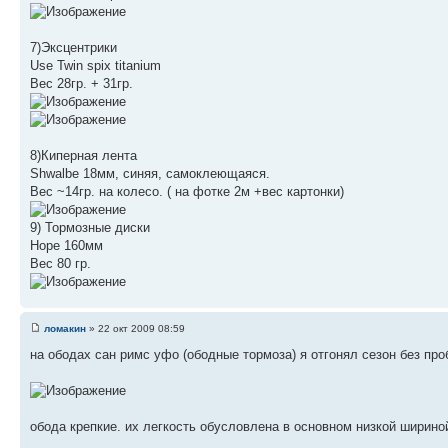
7)Эксцентрики
Use Twin spix titanium
Вес 28гр. + 31гр.
8)Киперная лента
Shwalbe 18мм, синяя, самоклеющаяся.
Вес ~14гр. на колесо. ( на фотке 2м +вес картонки)
9) Тормозные диски
Hope 160мм
Вес 80 гр.
ломакин
» 22 окт 2009 08:59
на ободах сан римс уфо (ободные тормоза) я отгонял сезон без проб
обода крепкие. их легкость обусловлена в основном низкой шириной