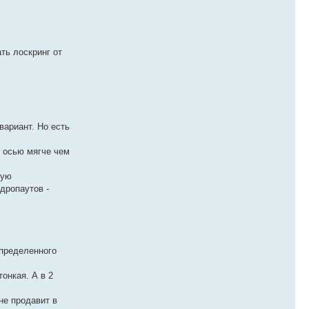
ть лоскринг от
вариант. Но есть
й осью мягче чем
щую
дропаутов -
определенного
онкая. А в 2
не продавит в