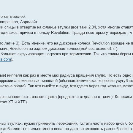
логов тяжелее.
ompetition, Аэролайт.
 спицы в отвертие на фланце втулки (все таки 2.34, хотя многие ставят
ти одинаков, причем в пользу Revolution. Правда некоторые утверждают, 
то легче ). Есть мнение, что на дисковые колеса Revolution вообще не 
спиц Revolution на заднем дисковом колесе(мой вес около 61 кг).
дет большая скручивающая нагрузка при торможении. Так что спицы берем
ts.com
).
ые) ниппеля как раз в месте маз радиуса вращения глупо. Но есть одно 
коррозии алюминиевых ниппелей (обычная химическая коррозия усугубля
стона обода). Так что имейте в виду, что где-то через год катания може
е ниппеля есть разного цвета (продаются отдельно от спиц). Колесики
етах ХТ и ХТР).
ных втулках, нужно применять переходник. Кстати часто набор диск 6 бо
же добавляет не сильно много веса, но дает возможность разнообразия 