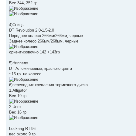
Вес 344, 352 гр.
4)Спицы
DT Revolution 2,0-1,5-2,0
Переднее колесо 266мм/266мм, черные
Заднее колесо 266мм/268мм, черные
ориентировочно 142 +143гр
5)Ниппеля
DT Алюминиевые, красного цвета
~15 гр. на колесо
6)переходник крепления тормозного диска
1.Alligator
Вес 19 гр.
2.Unex
Вес 16 гр.
Lockring RT-96
вес около 9 гр.