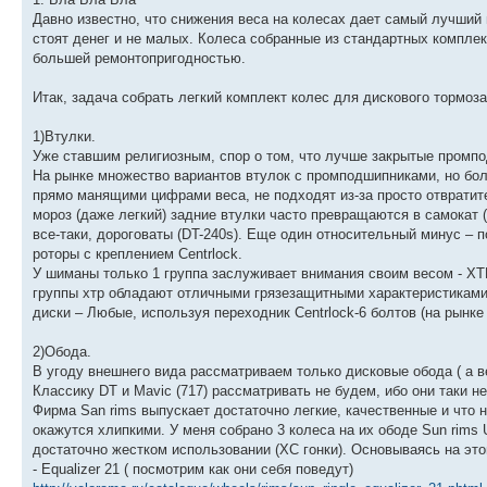
Давно известно, что снижения веса на колесах дает самый лучши
стоят денег и не малых. Колеса собранные из стандартных компле
большей ремонтопригодностью.
Итак, задача собрать легкий комплект колес для дискового тормоза
1)Втулки.
Уже ставшим религиозным, спор о том, что лучше закрытые промп
На рынке множество вариантов втулок с промподшипниками, но бол
прямо манящими цифрами веса, не подходят из-за просто отврати
мороз (даже легкий) задние втулки часто превращаются в самокат 
все-таки, дороговаты (DT-240s). Еще один относительный минус – 
роторы с креплением Centrlock.
У шиманы только 1 группа заслуживает внимания своим весом - ХТР
группы хтр обладают отличными грязезащитными характеристиками 
диски – Любые, используя переходник Centrlock-6 болтов (на рынке
2)Обода.
В угоду внешнего вида рассматриваем только дисковые обода ( а в
Классику DT и Mavic (717) рассматривать не будем, ибо они таки не 
Фирма San rims выпускает достаточно легкие, качественные и что 
окажутся хлипкими. У меня собрано 3 колеса на их ободе Sun rims 
достаточно жестком использовании (ХС гонки). Основываясь на эт
- Equalizer 21 ( посмотрим как они себя поведут)