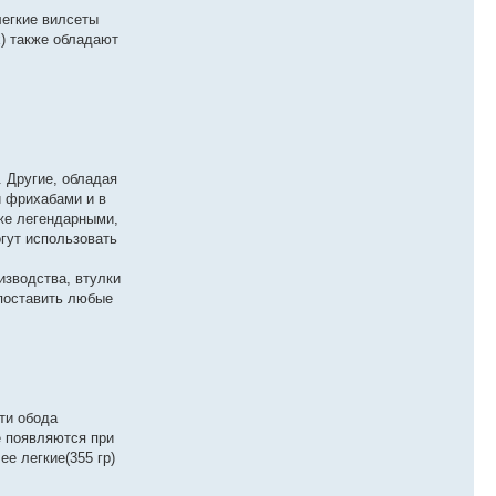
легкие вилсеты
х) также обладают
 Другие, обладая
и фрихабами и в
уже легендарными,
огут использовать
изводства, втулки
 поставить любые
ти обода
е появляются при
е легкие(355 гр)