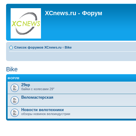
XCnews.ru - Форум
Список форумов XCnews.ru
‹
Bike
Bike
ФОРУМ
29ер
байки с колесами 29"
Веломастерская
Новости велотехники
обзоры новинок велоиндустрии