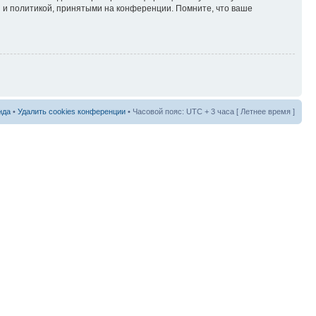
 и политикой, принятыми на конференции. Помните, что ваше
нда
•
Удалить cookies конференции
• Часовой пояс: UTC + 3 часа [ Летнее время ]