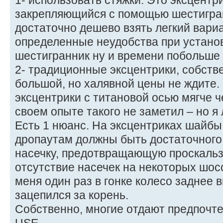
1- использовать стяжки. Это эксцентри
закрепляющийся с помощью шестигран
достаточно дешево взять легкий вариа
определенные неудобства при установ
шестигранник ну и времени побольше 
2- традиционные эксцентрики, собств
большой, но халявной цены не ждите.
эксцентрики с титановой осью мягче ч
своем опыте такого не заметил – но я 
Есть 1 нюанс. На эксцентриках шайбы
дропаутам должны быть достаточного
насечку, предотвращающую проскальз
отсутствие насечек на некоторых шосс
меня один раз в гонке колесо заднее 
зацепился за корень.
Собственно, многие отдают предпочт