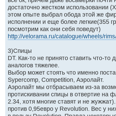
все ок, причем даже восьмерки почти 
достаточно жестком использовании (Х
этом опыте выбрал обода этой же фи
исполнении и еще более легкие(355 гр) 
посмотрим как они себя поведут)
http://velorama.ru/catalogue/wheels/rim
3)Спицы
DT. Как-то не принято ставить что-то 
аналогов тяжелее.
Выбор может стоять что именно постав
Sypercomp, Competition, Аэролайт.
Аэролайт мы отбрасываем из-за возм
протискивании спицы в отвертие на фл
2.34, хотя многие ставят и не жужжат).
против 0,95евро у Revolution. Вес у н