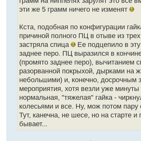
грамм на ниппелях зарулят это все в
эти же 5 грамм ничего не изменят
Кста, подобная по конфигурации гайк
причиной полного ПЦ в отыве из тре
застряла спица
Ее подцепило в эту
заднее перо. ПЦ выразился в кончин
(промято заднее перо), вычитанием с
разорванной покрыхой, дырками на жо
небольшими) и, конечно, досрочным
мероприятия, хотя везли уже минуты
нормальная, "тяжелая" гайка - чиркну
колесьями и все. Ну, мож потом пару
Тут, канечна, не шесе, но на старте и
бывает...