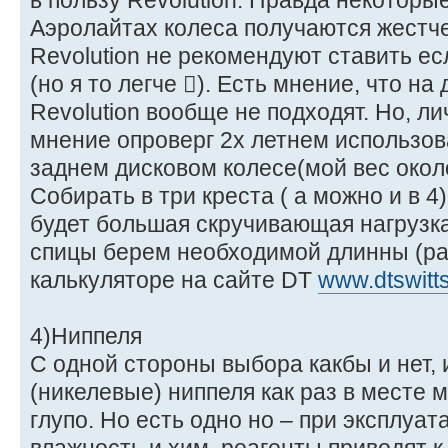
в пользу Revolution. Правда некоторы
Аэролайтах колеса получаются жестче
Revolution не рекомендуют ставить ес
(но я то легче ). Есть мнение, что на
Revolution вообще не подходят. Но, лич
мнение опроверг 2х летнем использов
заднем дисковом колесе(мой вес около
Собирать в три креста ( а можно и в 4)
будет большая скручивающая нагрузка
спицы берем необходимой длинны (ра
калькуляторе на сайте DT
www.dtswitt
4)Ниппеля
С одной стороны выбора какбы и нет,
(никелевые) ниппеля как раз в месте
глупо. Но есть одно но – при эксплуат