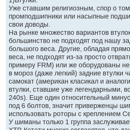
1)Втулки.
Уже ставшим религиозным, спор о том
промподшипники или насыпные подшип
свои доводы.
На рынке множество вариантов втуло
большинство не подходят под нашу за
большого веса. Другие, обладая пря
веса, не подходят из-за просто отвра
примеру FRM) или же оборудованы н
в мороз (даже легкий) задние втулки 
самокат (американ класикал и аналог
втулки, ставшие уже легендарными, вс
240s). Еще один относительный минус
под 6 болтов, значит приверженцы ши
использовать роторы с креплением Cen
У шиманы только 1 группа заслуживае