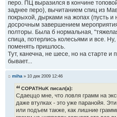
перо. ПЦ выразился в кончине топово
заднее перо), вычитанием спиц из Ма
покрыхой, дырками на жопах (пусть и 
досрочным завершением мероприятия,
полторы. Была б нормальная, "тяжелая
спица, потерлись колесьями и все. Ну
поменять пришлось.
Тут, канечна, не шесе, но на старте и 
бывает...
miha
» 10 дек 2009 12:46
COPATHuK писал(а):
Сдаеццо мне, что ловля грамм на экс
даже втулках - это уже паранойя. Эт
или подъем также, как лишние грамм