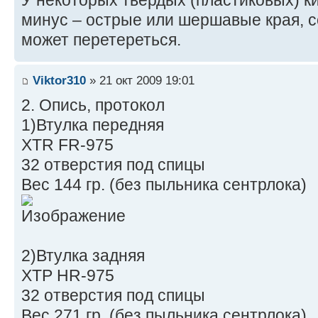
У некоторых твердых (пластиковых) к
минус – острые или шершавые края, 
может перетереться.
Viktor310
» 21 окт 2009 19:01
2. Опись, протокол
1)Втулка передняя
XTR FR-975
32 отверстия под спицы
Вес 144 гр. (без пыльника сентрлока)
2)Втулка задняя
ХТР HR-975
32 отверстия под спицы
Вес 271 гр. (без пыльника сентрлока)