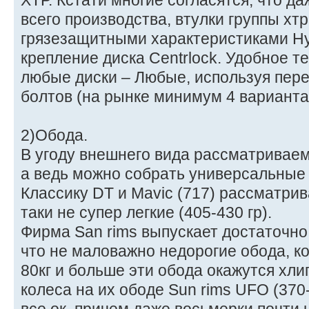
ХТР. Кстати многие согласятся, что д
всего производства, втулки группы х
грязезащитными характеристиками Ну
крепление диска Centrlock. Удобное т
любые диски – Любые, используя пере
болтов (на рынке минимум 4 варианта
2)Обода.
В угоду внешнего вида рассматриваем
а ведь можно собрать универсальные к
Классику DT и Mavic (717) рассматрив
таки не супер легкие (405-430 гр).
Фирма San rims выпускает достаточно
что не маловажно недорогие обода, ко
80кг и больше эти обода окажутся хли
колеса на их ободе Sun rims UFO (370