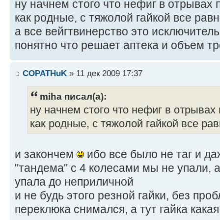
ну начнем стого что нефиг в отрывах 
как родные, с тяжолой гайкой все рав
а все вейгтвинерство это исключитель
понятно что решает аптека и объем тр
COPATHuK
» 11 дек 2009 17:37
miha писал(а):
ну начнем стого что нефиг в отрывах 
как родные, с тяжолой гайкой все ра
и закончем
ибо все было не таг и да
"тандема" с 4 колесами мы не упали, а
упала до неприличной
и не будь этого резной гайки, без про
переклюка снимался, а тут гайка кака