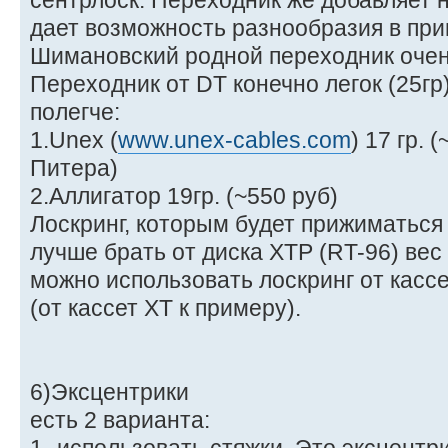
сентрлоск. Переходник же добавляет н
дает возможность разнообразия в пр
Шимановский родной переходник очень
Переходник от DT конечно легок (25гр
полегче:
1.Unex (
www.unex-cables.com
) 17 гр.
Питера)
2.Аллигатор 19гр. (~550 руб)
Лоскринг, которым будет прижиматься 
лучше брать от диска ХТР (RT-96) вес 
можно использовать лоскринг от кассе
(от кассет ХТ к примеру).
6)Эксцентрики
есть 2 варианта: