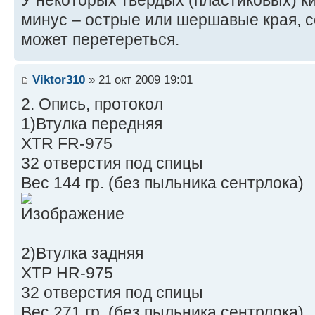
У некоторых твердых (пластиковых) к
минус – острые или шершавые края, 
может перетереться.
Viktor310
» 21 окт 2009 19:01
2. Опись, протокол
1)Втулка передняя
XTR FR-975
32 отверстия под спицы
Вес 144 гр. (без пыльника сентрлока)
2)Втулка задняя
ХТР HR-975
32 отверстия под спицы
Вес 271 гр. (без пыльника сентрлока)