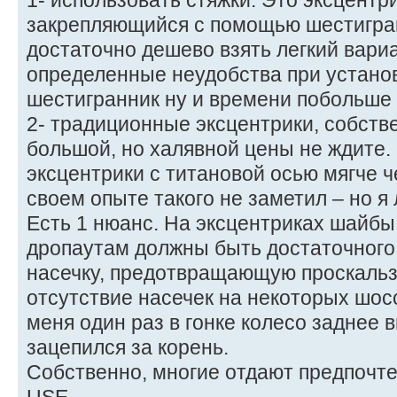
1- использовать стяжки. Это эксцентри
закрепляющийся с помощью шестигран
достаточно дешево взять легкий вариа
определенные неудобства при установ
шестигранник ну и времени побольше 
2- традиционные эксцентрики, собств
большой, но халявной цены не ждите.
эксцентрики с титановой осью мягче ч
своем опыте такого не заметил – но я 
Есть 1 нюанс. На эксцентриках шайбы
дропаутам должны быть достаточного
насечку, предотвращающую проскальз
отсутствие насечек на некоторых шосс
меня один раз в гонке колесо заднее 
зацепился за корень.
Собственно, многие отдают предпочт