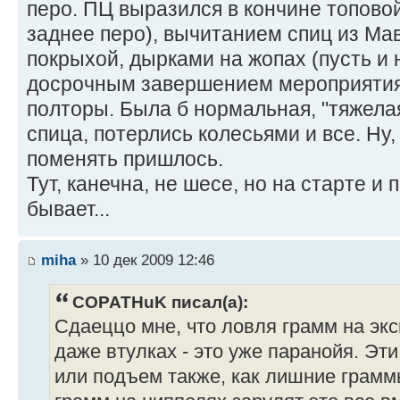
перо. ПЦ выразился в кончине топово
заднее перо), вычитанием спиц из Ма
покрыхой, дырками на жопах (пусть и 
досрочным завершением мероприятия,
полторы. Была б нормальная, "тяжелая
спица, потерлись колесьями и все. Ну
поменять пришлось.
Тут, канечна, не шесе, но на старте и 
бывает...
miha
» 10 дек 2009 12:46
COPATHuK писал(а):
Сдаеццо мне, что ловля грамм на экс
даже втулках - это уже паранойя. Эт
или подъем также, как лишние грамм