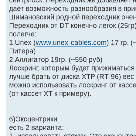
сентрлоск. Переходник же добавляет н
дает возможность разнообразия в пр
Шимановский родной переходник очень
Переходник от DT конечно легок (25гр
полегче:
1.Unex (
www.unex-cables.com
) 17 гр.
Питера)
2.Аллигатор 19гр. (~550 руб)
Лоскринг, которым будет прижиматься 
лучше брать от диска ХТР (RT-96) вес 
можно использовать лоскринг от кассе
(от кассет ХТ к примеру).
6)Эксцентрики
есть 2 варианта: