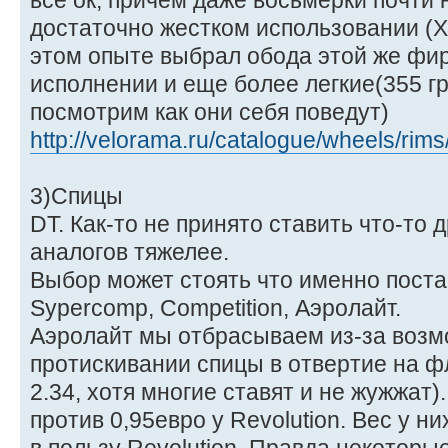
все ок, причем даже восьмерки почти 
достаточно жестком использовании (Х
этом опыте выбрал обода этой же фи
исполнении и еще более легкие(355 гр) 
посмотрим как они себя поведут)
http://velorama.ru/catalogue/wheels/rim
3)Спицы
DT. Как-то не принято ставить что-то 
аналогов тяжелее.
Выбор может стоять что именно постав
Sypercomp, Competition, Аэролайт.
Аэролайт мы отбрасываем из-за возм
протискивании спицы в отвертие на фл
2.34, хотя многие ставят и не жужжат).
против 0,95евро у Revolution. Вес у н