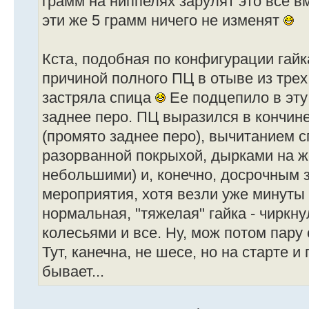
грамм на ниппелях зарулят это все в
эти же 5 грамм ничего не изменят
Кста, подобная по конфигурации гайк
причиной полного ПЦ в отыве из тре
застряла спица
Ее подцепило в эту
заднее перо. ПЦ выразился в кончин
(промято заднее перо), вычитанием с
разорванной покрыхой, дырками на жо
небольшими) и, конечно, досрочным
мероприятия, хотя везли уже минуты
нормальная, "тяжелая" гайка - чиркну
колесьями и все. Ну, мож потом пару
Тут, канечна, не шесе, но на старте и
бывает...