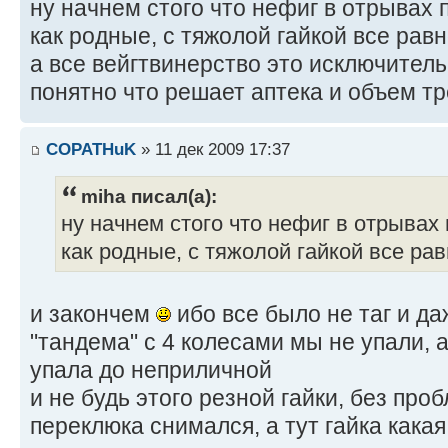
ну начнем стого что нефиг в отрывах 
как родные, с тяжолой гайкой все рав
а все вейгтвинерство это исключитель
понятно что решает аптека и объем тр
COPATHuK
» 11 дек 2009 17:37
miha писал(а):
ну начнем стого что нефиг в отрывах 
как родные, с тяжолой гайкой все ра
и закончем
ибо все было не таг и да
"тандема" с 4 колесами мы не упали, а
упала до неприличной
и не будь этого резной гайки, без про
переклюка снимался, а тут гайка кака