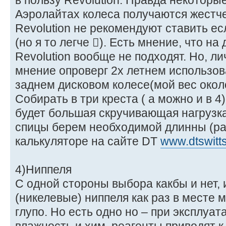
в пользу Revolution. Правда некоторы
Аэролайтах колеса получаются жестче
Revolution не рекомендуют ставить ес
(но я то легче ). Есть мнение, что на
Revolution вообще не подходят. Но, лич
мнение опроверг 2х летнем использов
заднем дисковом колесе(мой вес около
Собирать в три креста ( а можно и в 4)
будет большая скручивающая нагрузка
спицы берем необходимой длинны (ра
калькуляторе на сайте DT
www.dtswitt
4)Ниппеля
С одной стороны выбора какбы и нет,
(никелевые) ниппеля как раз в месте
глупо. Но есть одно но – при эксплуат