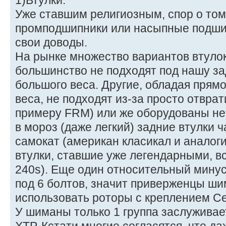
1)Втулки.
Уже ставшим религиозным, спор о том
промподшипники или насыпные подшип
свои доводы.
На рынке множество вариантов втуло
большинство не подходят под нашу за
большого веса. Другие, обладая пря
веса, не подходят из-за просто отвра
примеру FRM) или же оборудованы н
в мороз (даже легкий) задние втулки 
самокат (американ класикал и аналог
втулки, ставшие уже легендарными, вс
240s). Еще один относительный минус
под 6 болтов, значит приверженцы ши
использовать роторы с креплением Cen
У шиманы только 1 группа заслуживае