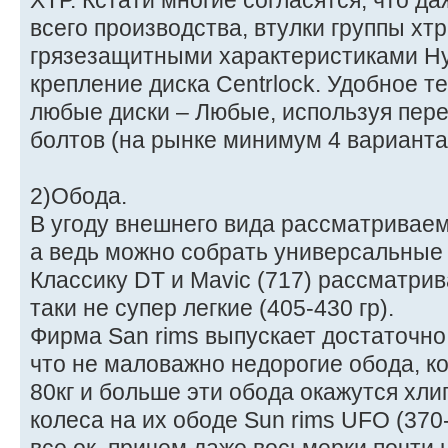
ХТР. Кстати многие согласятся, что д
всего производства, втулки группы х
грязезащитными характеристиками Ну
крепление диска Centrlock. Удобное т
любые диски – Любые, используя пере
болтов (на рынке минимум 4 варианта
2)Обода.
В угоду внешнего вида рассматриваем
а ведь можно собрать универсальные к
Классику DT и Mavic (717) рассматрив
таки не супер легкие (405-430 гр).
Фирма San rims выпускает достаточно
что не маловажно недорогие обода, ко
80кг и больше эти обода окажутся хли
колеса на их ободе Sun rims UFO (370