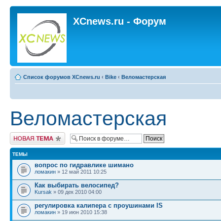
XCnews.ru - Форум
Список форумов XCnews.ru
‹
Bike
‹
Веломастерская
Веломастерская
Новая тема
ТЕМЫ
вопрос по гидравлике шимано
ломакин
» 12 май 2011 10:25
Как выбирать велосипед?
Kursak
» 09 дек 2010 04:00
регулировка калипера с проушинами IS
ломакин
» 19 июн 2010 15:38