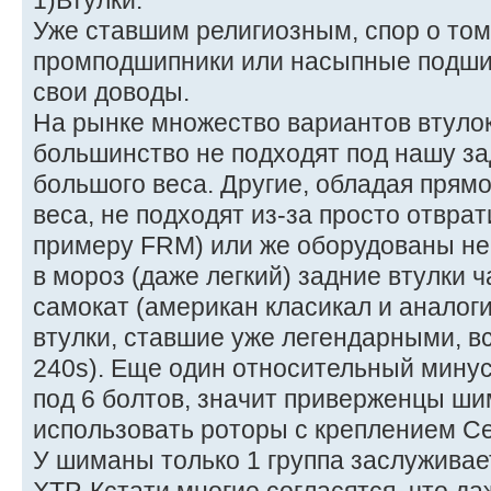
1)Втулки.
Уже ставшим религиозным, спор о том
промподшипники или насыпные подшип
свои доводы.
На рынке множество вариантов втуло
большинство не подходят под нашу за
большого веса. Другие, обладая пря
веса, не подходят из-за просто отвра
примеру FRM) или же оборудованы н
в мороз (даже легкий) задние втулки 
самокат (американ класикал и аналог
втулки, ставшие уже легендарными, вс
240s). Еще один относительный минус
под 6 болтов, значит приверженцы ши
использовать роторы с креплением Cen
У шиманы только 1 группа заслуживае