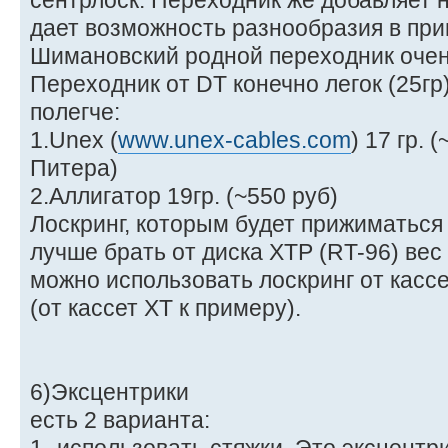
сентрлоск. Переходник же добавляет н
дает возможность разнообразия в пр
Шимановский родной переходник очень
Переходник от DT конечно легок (25гр
полегче:
1.Unex (
www.unex-cables.com
) 17 гр.
Питера)
2.Аллигатор 19гр. (~550 руб)
Лоскринг, которым будет прижиматься 
лучше брать от диска ХТР (RT-96) вес 
можно использовать лоскринг от кассе
(от кассет ХТ к примеру).
6)Эксцентрики
есть 2 варианта: