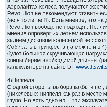
в пользу Revolution. Правда некоторы
Аэролайтах колеса получаются жестче
Revolution не рекомендуют ставить ес
(но я то легче ). Есть мнение, что на
Revolution вообще не подходят. Но, лич
мнение опроверг 2х летнем использов
заднем дисковом колесе(мой вес около
Собирать в три креста ( а можно и в 4)
будет большая скручивающая нагрузка
спицы берем необходимой длинны (ра
калькуляторе на сайте DT
www.dtswitt
4)Ниппеля
С одной стороны выбора какбы и нет,
(никелевые) ниппеля как раз в месте
глупо. Но есть одно но – при эксплуат