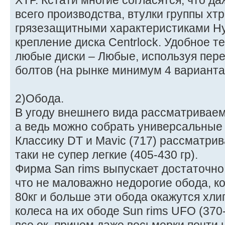
ХТР. Кстати многие согласятся, что д
всего производства, втулки группы х
грязезащитными характеристиками Ну
крепление диска Centrlock. Удобное т
любые диски – Любые, используя пере
болтов (на рынке минимум 4 варианта
2)Обода.
В угоду внешнего вида рассматриваем
а ведь можно собрать универсальные к
Классику DT и Mavic (717) рассматрив
таки не супер легкие (405-430 гр).
Фирма San rims выпускает достаточно
что не маловажно недорогие обода, ко
80кг и больше эти обода окажутся хли
колеса на их ободе Sun rims UFO (370