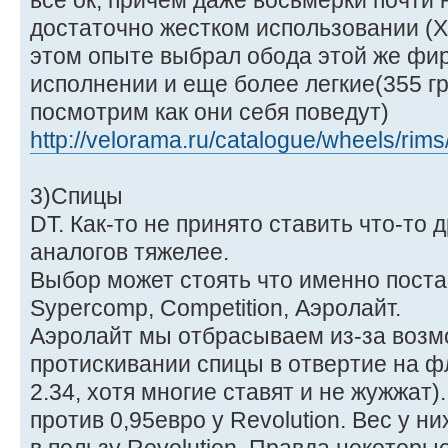
все ок, причем даже восьмерки почти 
достаточно жестком использовании (Х
этом опыте выбрал обода этой же фи
исполнении и еще более легкие(355 гр) 
посмотрим как они себя поведут)
http://velorama.ru/catalogue/wheels/rim
3)Спицы
DT. Как-то не принято ставить что-то 
аналогов тяжелее.
Выбор может стоять что именно постав
Sypercomp, Competition, Аэролайт.
Аэролайт мы отбрасываем из-за возм
протискивании спицы в отвертие на фл
2.34, хотя многие ставят и не жужжат).
против 0,95евро у Revolution. Вес у н