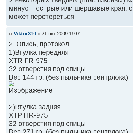
У некоторых твердых (пластиковых) к
минус – острые или шершавые края, 
может перетереться.
Viktor310
» 21 окт 2009 19:01
2. Опись, протокол
1)Втулка передняя
XTR FR-975
32 отверстия под спицы
Вес 144 гр. (без пыльника сентрлока)
2)Втулка задняя
ХТР HR-975
32 отверстия под спицы
Вес 271 гр. (без пыльника сентрлока)