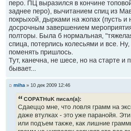
перо. ПЦ выразился в кончине топово
заднее перо), вычитанием спиц из Ма
покрыхой, дырками на жопах (пусть и 
досрочным завершением мероприятия,
полторы. Была б нормальная, "тяжелая
спица, потерлись колесьями и все. Ну
поменять пришлось.
Тут, канечна, не шесе, но на старте и 
бывает...
miha
» 10 дек 2009 12:46
COPATHuK писал(а):
Сдаеццо мне, что ловля грамм на экс
даже втулках - это уже паранойя. Эт
или подъем также, как лишние грамм