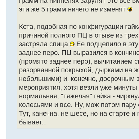
грамм на ниппелях зарулят это все в
эти же 5 грамм ничего не изменят
Кста, подобная по конфигурации гайк
причиной полного ПЦ в отыве из тре
застряла спица
Ее подцепило в эту
заднее перо. ПЦ выразился в кончин
(промято заднее перо), вычитанием с
разорванной покрыхой, дырками на жо
небольшими) и, конечно, досрочным
мероприятия, хотя везли уже минуты
нормальная, "тяжелая" гайка - чиркну
колесьями и все. Ну, мож потом пару
Тут, канечна, не шесе, но на старте и
бывает...