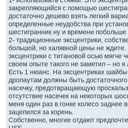
1- использовать стяжки. Это эксцентри
закрепляющийся с помощью шестигран
достаточно дешево взять легкий вариа
определенные неудобства при установ
шестигранник ну и времени побольше 
2- традиционные эксцентрики, собств
большой, но халявной цены не ждите.
эксцентрики с титановой осью мягче ч
своем опыте такого не заметил – но я 
Есть 1 нюанс. На эксцентриках шайбы
дропаутам должны быть достаточного
насечку, предотвращающую проскальз
отсутствие насечек на некоторых шосс
меня один раз в гонке колесо заднее 
зацепился за корень.
Собственно, многие отдают предпочт