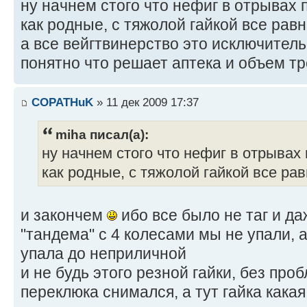
ну начнем стого что нефиг в отрывах 
как родные, с тяжолой гайкой все рав
а все вейгтвинерство это исключитель
понятно что решает аптека и объем тр
COPATHuK
» 11 дек 2009 17:37
miha писал(а):
ну начнем стого что нефиг в отрывах 
как родные, с тяжолой гайкой все ра
и закончем
ибо все было не таг и да
"тандема" с 4 колесами мы не упали, а
упала до неприличной
и не будь этого резной гайки, без про
переклюка снимался, а тут гайка кака