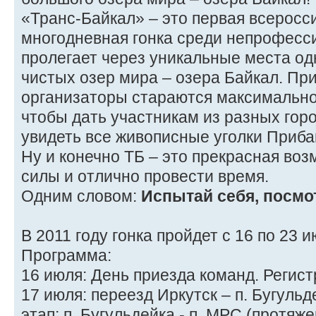
«Транс-Байкал» – это первая всеросс
многодневная гонка среди непрофесс
пролегает через уникальные места од
чистых озер мира – озера Байкал. Пр
организаторы стараются максимально
чтобы дать участникам из разных гор
увидеть все живописные уголки Приба
Ну и конечно ТБ – это прекрасная во
силы и отлично провести время.
Одним словом:
Испытай себя, посмо
В 2011 году гонка пройдет с 16 по 23 и
Программа:
16 июля: День приезда команд. Регис
17 июля: переезд Иркутск – п. Бугульд
этап: п. Бугульдейка - п. МРС (протяж