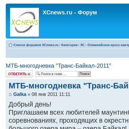
XCnews.ru - Форум
Список форумов XCnews.ru
‹
Категория
‹
XC - Олимпийское кросс-кант
МТБ-многодневка "Транс-Байкал-2011"
Ответить
МТБ-многодневка "Транс-Бай
Galka
» 08 янв 2011 11:11
Добрый день!
Приглашаем всех любителей маунтинб
соревнованиях, проходящих в окрестн
большого озера мира – озера Байкал!