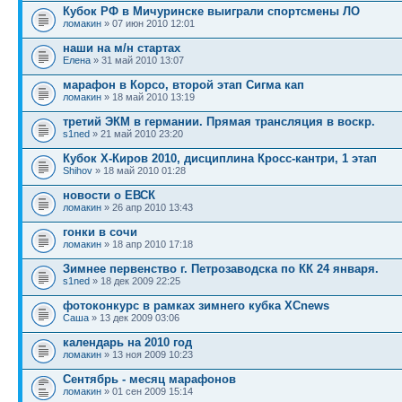
Кубок РФ в Мичуринске выиграли спортсмены ЛО
ломакин
» 07 июн 2010 12:01
наши на м/н стартах
Елена
» 31 май 2010 13:07
марафон в Корсо, второй этап Сигма кап
ломакин
» 18 май 2010 13:19
третий ЭКМ в германии. Прямая трансляция в воскр.
s1ned
» 21 май 2010 23:20
Кубок Х-Киров 2010, дисциплина Кросс-кантри, 1 этап
Shihov
» 18 май 2010 01:28
новости о ЕВСК
ломакин
» 26 апр 2010 13:43
гонки в сочи
ломакин
» 18 апр 2010 17:18
Зимнее первенство г. Петрозаводска по КК 24 января.
s1ned
» 18 дек 2009 22:25
фотоконкурс в рамках зимнего кубка XCnews
Саша
» 13 дек 2009 03:06
календарь на 2010 год
ломакин
» 13 ноя 2009 10:23
Сентябрь - месяц марафонов
ломакин
» 01 сен 2009 15:14