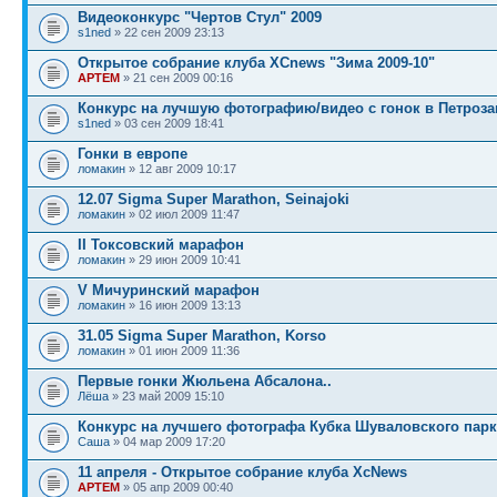
Видеоконкурс "Чертов Стул" 2009
s1ned
» 22 сен 2009 23:13
Открытое собрание клуба XCnews "Зима 2009-10"
APTEM
» 21 сен 2009 00:16
Конкурс на лучшую фотографию/видео с гонок в Петроза
s1ned
» 03 сен 2009 18:41
Гонки в европе
ломакин
» 12 авг 2009 10:17
12.07 Sigma Super Marathon, Seinajoki
ломакин
» 02 июл 2009 11:47
II Токсовский марафон
ломакин
» 29 июн 2009 10:41
V Мичуринский марафон
ломакин
» 16 июн 2009 13:13
31.05 Sigma Super Marathon, Korso
ломакин
» 01 июн 2009 11:36
Первые гонки Жюльена Абсалона..
Лёша
» 23 май 2009 15:10
Конкурс на лучшего фотографа Кубка Шуваловского парк
Саша
» 04 мар 2009 17:20
11 апреля - Открытое собрание клуба XcNews
APTEM
» 05 апр 2009 00:40