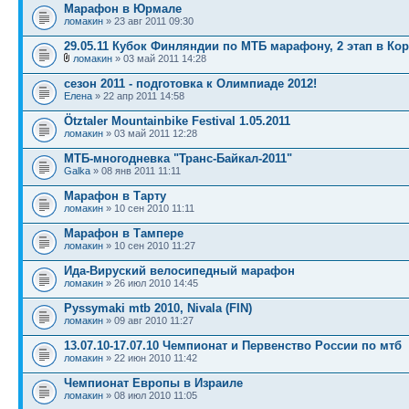
Марафон в Юрмале
ломакин
» 23 авг 2011 09:30
29.05.11 Кубок Финляндии по МТБ марафону, 2 этап в Ко
ломакин
» 03 май 2011 14:28
сезон 2011 - подготовка к Олимпиаде 2012!
Елена
» 22 апр 2011 14:58
Ötztaler Mountainbike Festival 1.05.2011
ломакин
» 03 май 2011 12:28
МТБ-многодневка "Транс-Байкал-2011"
Galka
» 08 янв 2011 11:11
Марафон в Тарту
ломакин
» 10 сен 2010 11:11
Марафон в Тампере
ломакин
» 10 сен 2010 11:27
Ида-Вируский велосипедный марафон
ломакин
» 26 июл 2010 14:45
Pyssymaki mtb 2010, Nivala (FIN)
ломакин
» 09 авг 2010 11:27
13.07.10-17.07.10 Чемпионат и Первенство России по мтб
ломакин
» 22 июн 2010 11:42
Чемпионат Европы в Израиле
ломакин
» 08 июл 2010 11:05