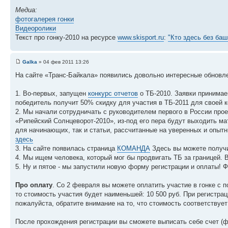
Медиа:
фотогалерея гонки
Видеоролики
Текст про гонку-2010 на ресурсе
www.skisport.ru
:
"Кто здесь без баш
Galka
» 04 фев 2011 13:26
На сайте «Транс-Байкала» появились довольно интересные обновл
1. Во-первых, запущен
конкурс отчетов
о ТБ-2010. Заявки принимае
победитель получит 50% скидку для участия в ТБ-2011 для своей к
2. Мы начали сотрудничать с руководителем первого в России прое
«Рипейский Солнцеворот-2010», из-под его пера будут выходить мат
для начинающих, так и статьи, рассчитанные на уверенных и опытн
здесь
3. На сайте появилась страница
КОМАНДА
Здесь вы можете получи
4. Мы ищем человека, который мог бы продвигать ТБ за границей.
5. Ну и пятое - мы запустили новую форму регистрации и оплаты! 
Про оплату
. Со 2 февраля вы можете оплатить участие в гонке с 
то стоимость участия будет наименьшей: 10 500 руб. При регистрац
пожалуйста, обратите внимание на то, что стоимость соответствуе
После прохождения регистрации вы сможете выписать себе счет (ф