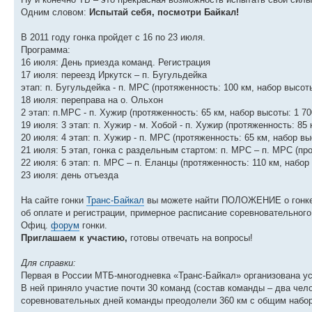
Одним словом:
Испытай себя, посмотри Байкал!
В 2011 году гонка пройдет с 16 по 23 июля.
Программа:
16 июля: День приезда команд. Регистрация
17 июля: переезд Иркутск – п. Бугульдейка
этап: п. Бугульдейка - п. МРС (протяженность: 100 км, набор высоты
18 июля: переправа на о. Ольхон
2 этап: п.МРС - п. Хужир (протяженность: 65 км, набор высоты: 1 70
19 июля: 3 этап: п. Хужир - м. Хобой - п. Хужир (протяженность: 85 
20 июля: 4 этап: п. Хужир - п. МРС (протяженность: 65 км, набор вы
21 июля: 5 этап, гонка с раздельным стартом: п. МРС – п. МРС (про
22 июля: 6 этап: п. МРС – п. Еланцы (протяженность: 110 км, набор
23 июля: день отъезда
На сайте гонки
Транс-Байкал
вы можете найти ПОЛОЖЕНИЕ о гонке, 
об оплате и регистрации, примерное расписание соревновательног
Офиц.
форум
гонки.
Приглашаем к участию,
готовы отвечать на вопросы!
Для справки:
Первая в России МТБ-многодневка «Транс-Байкал» организована ус
В ней приняло участие почти 30 команд (состав команды – два чел
соревновательных дней команды преодолели 360 км с общим набор