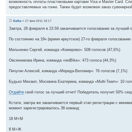
возможность оплаты пластиковыми картами Visa и Master Card. Сл
предоставляемых на гонке. Также будет возможен заказ сувенирно
Galka
» 27 фев 2011 18:17
Завтра, 28 февраля в 23.59 заканчивается голосование за лучший о
По состоянию на 19ч (время иркутское) 27-го февраля голосовани
Мильченко Сергей, команда «Кемерово»: 508 голосов (47,6%)
Овсянникова Ирина, команда «redBike»: 473 голоса (44,3%)
Пичугин Алексей, команда «Мерида-Веломир»: 76 голосов (7,1%)
Будько Михаил, Москвина Екатерина, команда «Multi-Team»: 10 гол
Отдайте
свой голос за лучший отчет! Победитель получит 50% скид
Кстати, завтра же заканчивается первый этап регистрации с миним
момент зарегистрировалось 38 команд:
18 М+М
8 М+Ж