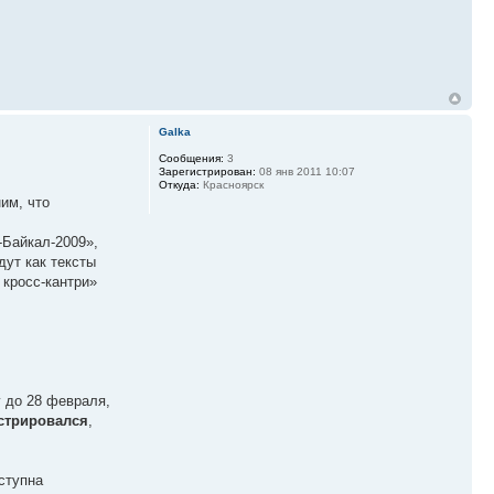
Galka
Сообщения:
3
Зарегистрирован:
08 янв 2011 10:07
Откуда:
Красноярск
им, что
-Байкал-2009»,
дут как тексты
 кросс-кантри»
у до 28 февраля,
истрировался
,
ступна