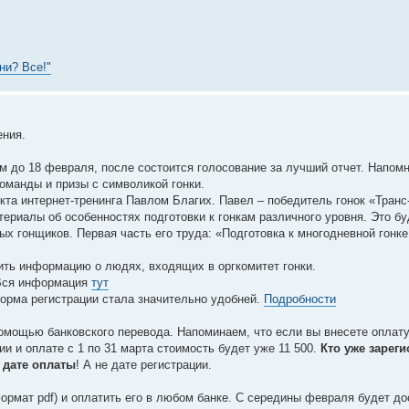
ни? Все!"
ения.
м до 18 февраля, после состоится голосование за лучший отчет. Напомн
оманды и призы с символикой гонки.
кта интернет-тренинга Павлом Благих. Павел – победитель гонок «Транс
ериалы об особенностях подготовки к гонкам различного уровня. Это бу
ых гонщиков. Первая часть его труда: «Подготовка к многодневной гонке
ть информацию о людях, входящих в оргкомитет гонки.
 Вся информация
тут
Форма регистрации стала значительно удобней.
Подробности
помощью банковского перевода. Напоминаем, что если вы внесете оплат
ии и оплате с 1 по 31 марта стоимость будет уже 11 500.
Кто уже зарег
т
дате оплаты
! А не дате регистрации.
ормат pdf) и оплатить его в любом банке. С середины февраля будет до