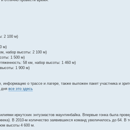
: 2 100 м)
0 м)
км, набор высоты: 2 100 м)
соты: 1 500 м)
тяженность: 58 км, набор высоты: 1 460 м)
 высоты: 1 900 м)
информацию о трассе и лагере, также выложен пакет участника и зри
о дня
все это здесь
илиями иркутских энтузиастов маунтинбайка. Впервые гонка была провед
овека). В 2010-м количество заявившихся команд увеличилось до 64. В т
ом высоты 4 600 м.