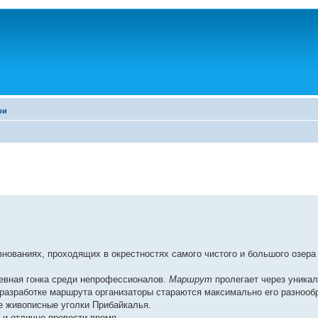
ри
нованиях, проходящих в окрестностях самого чистого и большого озера
невная гонка среди непрофессионалов.
Маршрут
пролегает через уника
 разработке маршрута организаторы стараются максимально его разнооб
се живописные уголки Прибайкалья.
 и отлично провести время.