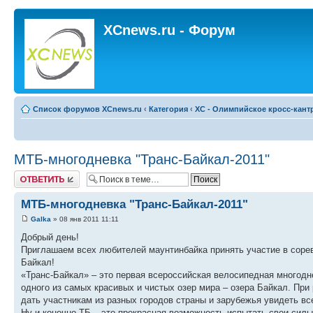
XCnews.ru - Форум
Список форумов XCnews.ru
‹
Категория
‹
XC - Олимпийское кросс-кант
МТБ-многодневка "Транс-Байкал-2011"
Ответить
МТБ-многодневка "Транс-Байкал-2011"
Galka
» 08 янв 2011 11:11
Добрый день!
Приглашаем всех любителей маунтинбайка принять участие в сорев
Байкал!
«Транс-Байкал» – это первая всероссийская велосипедная многод
одного из самых красивых и чистых озер мира – озера Байкал. При
дать участникам из разных городов страны и зарубежья увидеть в
Ну и конечно ТБ – это прекрасная возможность испытать свои силы