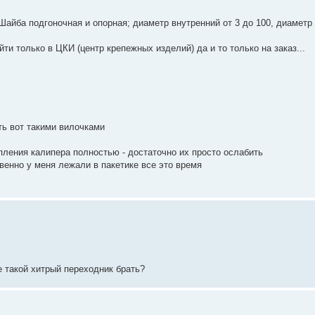
 Шайба подгоночная и опорная; диаметр внутренний от 3 до 100, диаметр
ти только в ЦКИ (центр крепежных изделий) да и то только на заказ...
ь вот такими вилочками
пления калипера полностью - достаточно их просто ослабить
венно у меня лежали в пакетике все это время
е такой хитрый переходник брать?