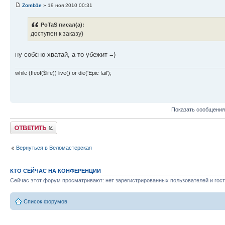
Zomb1e
» 19 ноя 2010 00:31
PoTaS писал(а):
доступен к заказу)
ну собсно хватай, а то убежит =)
while (!feof($life)) live() or die('Epic fail');
Показать сообщения
Ответить
Вернуться в Веломастерская
КТО СЕЙЧАС НА КОНФЕРЕНЦИИ
Сейчас этот форум просматривают: нет зарегистрированных пользователей и гост
Список форумов