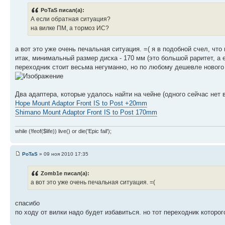
PoTaS писал(а):
А если обратная ситуация?
на вилке ПМ, а тормоз ИС?
а вот это уже очень печальная ситуация. =( я в подобной счел, что
итак, минимальный размер диска - 170 мм (это большой раритет, а 
переходник стоит весьма негуманно, но по любому дешевле нового 
Два адаптера, которые удалось найти на чейне (одного сейчас нет 
Hope Mount Adaptor Front IS to Post +20mm
Shimano Mount Adaptor Front IS to Post 170mm
while (!feof($life)) live() or die('Epic fail');
PoTaS
» 09 ноя 2010 17:35
Zomb1e писал(а):
а вот это уже очень печальная ситуация. =(
спасибо
по ходу от вилки надо будет избавиться. но тот переходник которог