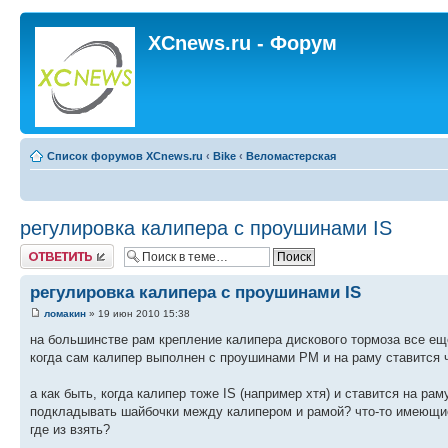
XCnews.ru - Форум
Список форумов XCnews.ru
‹
Bike
‹
Веломастерская
регулировка калипера с проушинами IS
Ответить
регулировка калипера с проушинами IS
ломакин
» 19 июн 2010 15:38
на большинстве рам крепление калипера дискового тормоза все ещ
когда сам калипер выполнен с проушинами PM и на раму ставится ч
а как быть, когда калипер тоже IS (например хтя) и ставится на ра
подкладывать шайбочки между калипером и рамой? что-то имеющиес
где из взять?