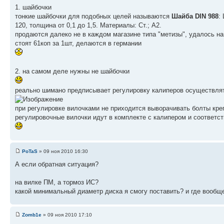
1. шайбочки
тонкие шайбочки для подобных целей называются
Шайба DIN 988
:
120, толщина от 0,1 до 1,5. Материалы: Ст.; А2.
продаются далеко не в каждом магазине типа "метизы", удалось най
стоят 61коп за 1шт, делаются в германии
2. на самом деле нужны не шайбочки
реально шимано предписывает регулировку калиперов осуществлят
при регулировке вилочками не приходится выворачивать болты кре
регулировочные вилочки идут в комплекте с калипером и соответст
PoTaS
» 09 ноя 2010 16:30
А если обратная ситуация?
на вилке ПМ, а тормоз ИС?
какой минимальный диаметр диска я смогу поставить? и где вообщ
Zomb1e
» 09 ноя 2010 17:10