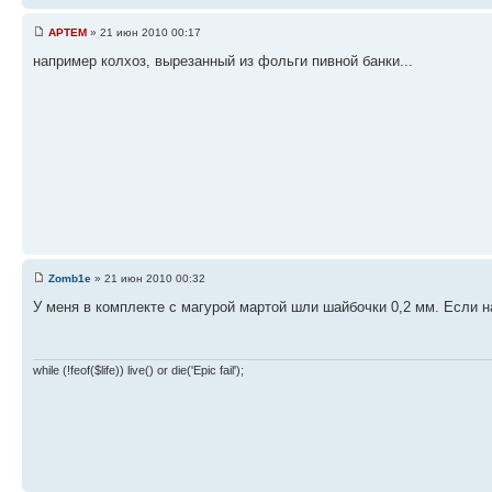
APTEM
» 21 июн 2010 00:17
например колхоз, вырезанный из фольги пивной банки...
Zomb1e
» 21 июн 2010 00:32
У меня в комплекте с магурой мартой шли шайбочки 0,2 мм. Если на
while (!feof($life)) live() or die('Epic fail');