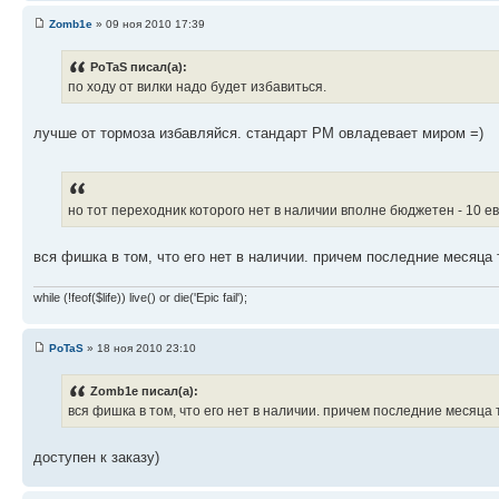
Zomb1e
» 09 ноя 2010 17:39
PoTaS писал(а):
по ходу от вилки надо будет избавиться.
лучше от тормоза избавляйся. стандарт PM овладевает миром =)
но тот переходник которого нет в наличии вполне бюджетен - 10 е
вся фишка в том, что его нет в наличии. причем последние месяца 
while (!feof($life)) live() or die('Epic fail');
PoTaS
» 18 ноя 2010 23:10
Zomb1e писал(а):
вся фишка в том, что его нет в наличии. причем последние месяца 
доступен к заказу)