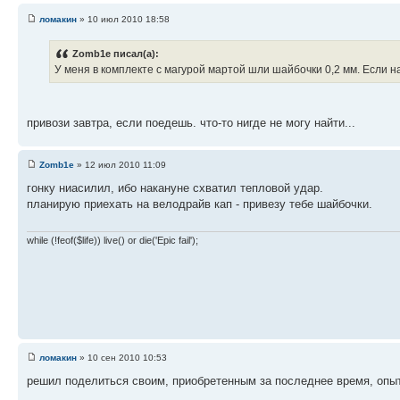
ломакин
» 10 июл 2010 18:58
Zomb1e писал(а):
У меня в комплекте с магурой мартой шли шайбочки 0,2 мм. Если на
привози завтра, если поедешь. что-то нигде не могу найти...
Zomb1e
» 12 июл 2010 11:09
гонку ниасилил, ибо накануне схватил тепловой удар.
планирую приехать на велодрайв кап - привезу тебе шайбочки.
while (!feof($life)) live() or die('Epic fail');
ломакин
» 10 сен 2010 10:53
решил поделиться своим, приобретенным за последнее время, опы