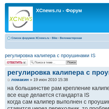
XCnews.ru - Форум
Список форумов XCnews.ru
‹
Bike
‹
Веломастерская
регулировка калипера с проушинами IS
Ответить
регулировка калипера с про
ломакин
» 19 июн 2010 15:38
на большинстве рам крепление калип
все еще делается стандарта IS
когда сам калипер выполнен с проуши
ставится через переходник, то пробле