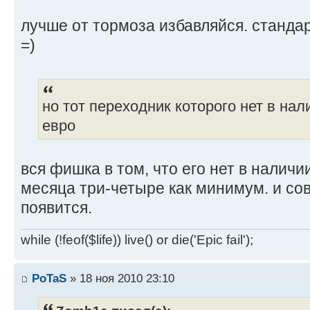
лучше от тормоза избавляйся. станда
=)
но тот переходник которого нет в на
евро
вся фишка в том, что его нет в налич
месяца три-четыре как минимум. и со
появится.
while (!feof($life)) live() or die('Epic fail');
PoTaS
» 18 ноя 2010 23:10