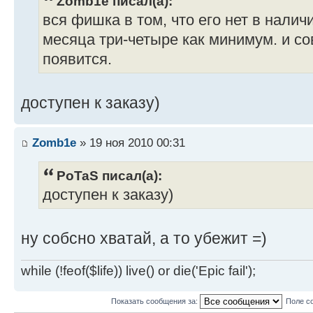
Zomb1e писал(а):
вся фишка в том, что его нет в нали
месяца три-четыре как минимум. и со
появится.
доступен к заказу)
Zomb1e
» 19 ноя 2010 00:31
PoTaS писал(а):
доступен к заказу)
ну собсно хватай, а то убежит =)
while (!feof($life)) live() or die('Epic fail');
Показать сообщения за:
Поле с