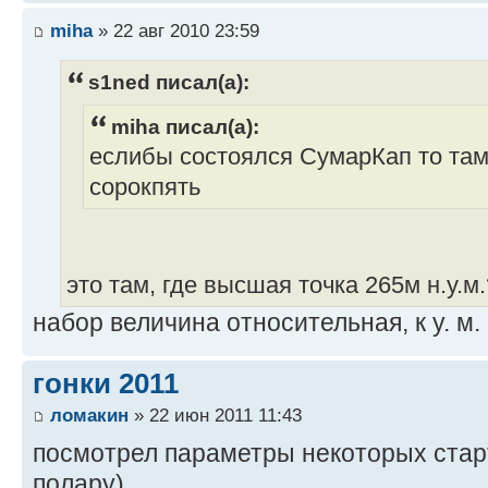
miha
» 22 авг 2010 23:59
s1ned писал(а):
miha писал(а):
еслибы состоялся СумарКап то там
сорокпять
это там, где высшая точка 265м н.у.м
набор величина относительная, к у. м.
гонки 2011
ломакин
» 22 июн 2011 11:43
посмотрел параметры некоторых старт
полару)