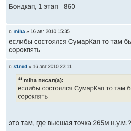
Бондкап, 1 этап - 860
miha
» 16 авг 2010 15:35
еслибы состоялся СумарКап то там бы
сорокпять
s1ned
» 16 авг 2010 22:11
miha писал(а):
еслибы состоялся СумарКап то там б
сорокпять
это там, где высшая точка 265м н.у.м.