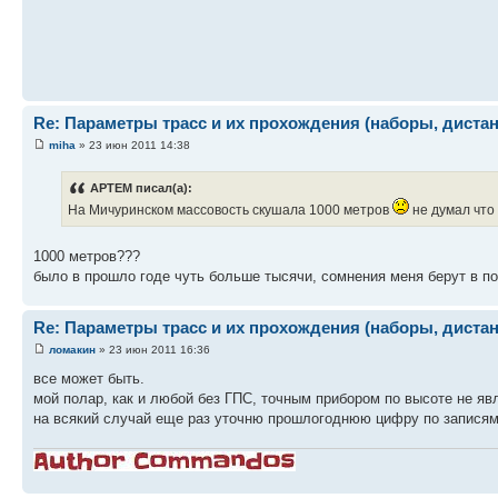
Re: Параметры трасс и их прохождения (наборы, дистанц
miha
» 23 июн 2011 14:38
APTEM писал(а):
На Мичуринском массовость скушала 1000 метров
не думал что
1000 метров???
было в прошло годе чуть больше тысячи, сомнения меня берут в п
Re: Параметры трасс и их прохождения (наборы, дистанц
ломакин
» 23 июн 2011 16:36
все может быть.
мой полар, как и любой без ГПС, точным прибором по высоте не яв
на всякий случай еще раз уточню прошлогоднюю цифру по записям