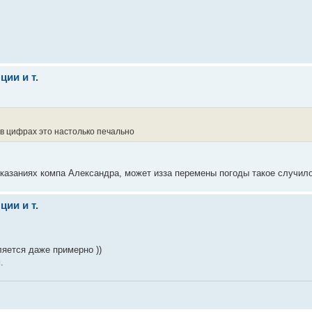
ии и т.
 в цифрах это настолько печально
оказаниях компа Александра, может изза перемены погоды такое случил
ии и т.
ляется даже примерно ))
.