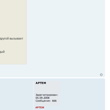
 другой вызывает
ждый
APTEM