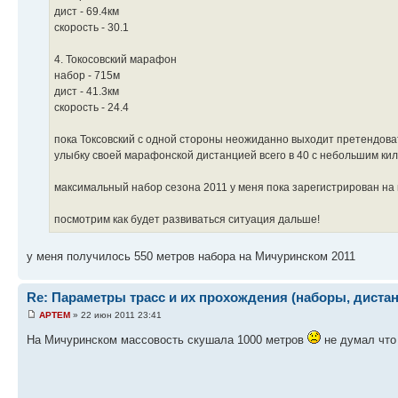
дист - 69.4км
скорость - 30.1
4. Токосовский марафон
набор - 715м
дист - 41.3км
скорость - 24.4
пока Токсовский с одной стороны неожиданно выходит претендова
улыбку своей марафонской дистанцией всего в 40 с небольшим кил
максимальный набор сезона 2011 у меня пока зарегистрирован на
посмотрим как будет развиваться ситуация дальше!
у меня получилось 550 метров набора на Мичуринском 2011
Re: Параметры трасс и их прохождения (наборы, дистанц
APTEM
» 22 июн 2011 23:41
На Мичуринском массовость скушала 1000 метров
не думал что