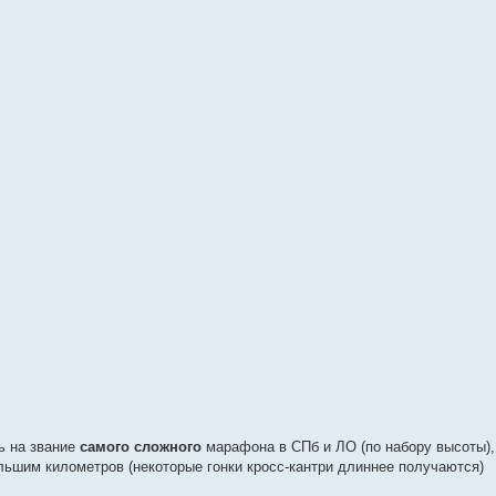
ь на звание
самого сложного
марафона в СПб и ЛО (по набору высоты), 
льшим километров (некоторые гонки кросс-кантри длиннее получаются)