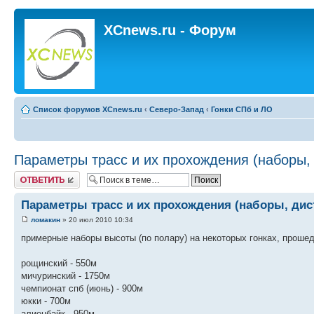
XCnews.ru - Форум
Список форумов XCnews.ru
‹
Северо-Запад
‹
Гонки СПб и ЛО
Параметры трасс и их прохождения (наборы, д
Ответить
Параметры трасс и их прохождения (наборы, дист
ломакин
» 20 июл 2010 10:34
примерные наборы высоты (по полару) на некоторых гонках, прошедш
рощинский - 550м
мичуринский - 1750м
чемпионат спб (июнь) - 900м
юкки - 700м
алиенбайк - 950м