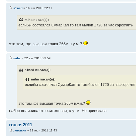
s1ned
» 16 авг 2010 22:11
miha писал(а):
еслибы состоялся СумарКап то там былоп 1720 за час сорокпять
это там, где высшая точка 265м н.у.м.?
miha
» 22 авг 2010 23:59
s1ned писал(а):
miha писал(а):
еслибы состоялся СумарКап то там былоп 1720 за час сорокпя
это там, где высшая точка 265м н.у.м.?
набор величина относительная, к у. м. Не привязана.
гонки 2011
ломакин
» 22 июн 2011 11:43