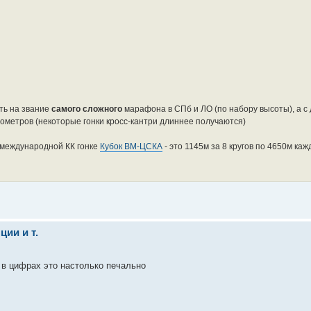
ть на звание
самого сложного
марафона в СПб и ЛО (по набору высоты), а с
ометров (некоторые гонки кросс-кантри длиннее получаются)
 международной КК гонке
Кубок ВМ-ЦСКА
- это 1145м за 8 кругов по 4650м ка
ии и т.
 в цифрах это настолько печально