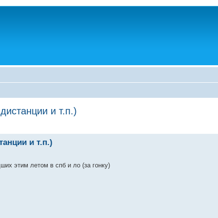
истанции и т.п.)
анции и т.п.)
их этим летом в спб и ло (за гонку)