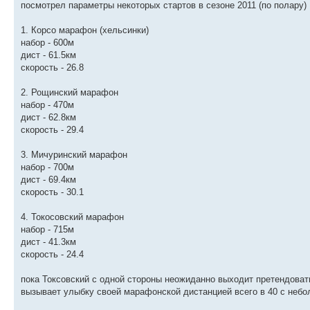
посмотрел параметры некоторых стартов в сезоне 2011 (по полару)
1. Корсо марафон (хельсинки)
набор - 600м
дист - 61.5км
скорость - 26.8
2. Рощинский марафон
набор - 470м
дист - 62.8км
скорость - 29.4
3. Мичуринский марафон
набор - 700м
дист - 69.4км
скорость - 30.1
4. Токосовский марафон
набор - 715м
дист - 41.3км
скорость - 24.4
пока Токсовский с одной стороны неожиданно выходит претендоват
вызывает улыбку своей марафонской дистанцией всего в 40 с небо