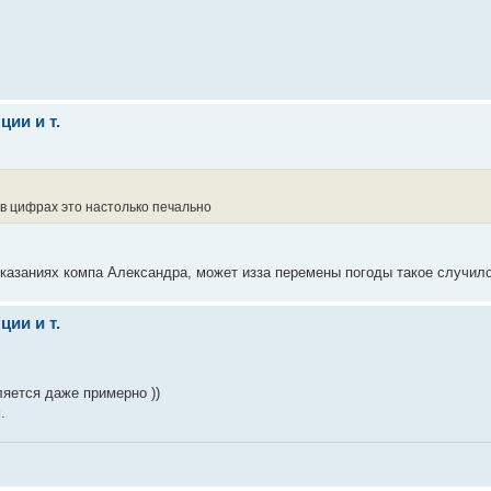
ии и т.
 в цифрах это настолько печально
оказаниях компа Александра, может изза перемены погоды такое случил
ии и т.
ляется даже примерно ))
.