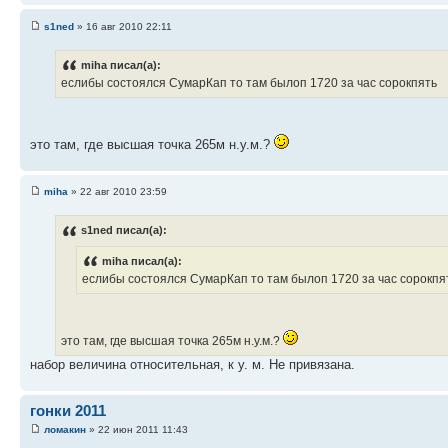
s1ned
» 16 авг 2010 22:11
miha писал(а):
еслибы состоялся СумарКап то там былоп 1720 за час сорокпять
это там, где высшая точка 265м н.у.м.?
miha
» 22 авг 2010 23:59
s1ned писал(а):
miha писал(а):
еслибы состоялся СумарКап то там былоп 1720 за час сорокпя
это там, где высшая точка 265м н.у.м.?
набор величина относительная, к у. м. Не привязана.
гонки 2011
ломакин
» 22 июн 2011 11:43