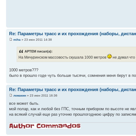
Re: Параметры трасс и их прохождения (наборы, дистанц
miha
» 23 июн 2011 14:38
APTEM писал(а):
На Мичуринском массовость скушала 1000 метров
не думал что
1000 метров???
было в прошло годе чуть больше тысячи, сомнения меня берут в п
Re: Параметры трасс и их прохождения (наборы, дистанц
ломакин
» 23 июн 2011 16:36
все может быть.
мой полар, как и любой без ГПС, точным прибором по высоте не яв
на всякий случай еще раз уточню прошлогоднюю цифру по записям