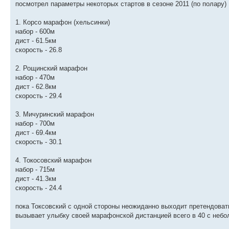
посмотрел параметры некоторых стартов в сезоне 2011 (по полару)
1. Корсо марафон (хельсинки)
набор - 600м
дист - 61.5км
скорость - 26.8
2. Рощинский марафон
набор - 470м
дист - 62.8км
скорость - 29.4
3. Мичуринский марафон
набор - 700м
дист - 69.4км
скорость - 30.1
4. Токосовский марафон
набор - 715м
дист - 41.3км
скорость - 24.4
пока Токсовский с одной стороны неожиданно выходит претендоват
вызывает улыбку своей марафонской дистанцией всего в 40 с небо