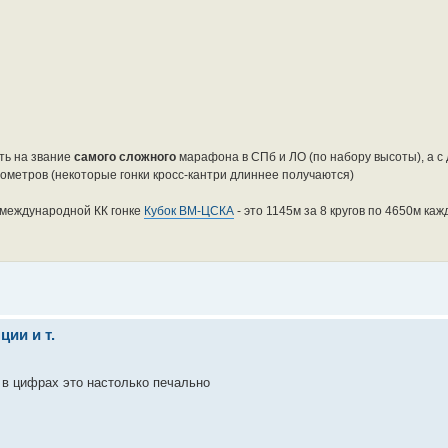
ть на звание
самого сложного
марафона в СПб и ЛО (по набору высоты), а с
ометров (некоторые гонки кросс-кантри длиннее получаются)
 международной КК гонке
Кубок ВМ-ЦСКА
- это 1145м за 8 кругов по 4650м ка
ии и т.
 в цифрах это настолько печально