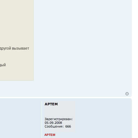
 другой вызывает
ждый
APTEM