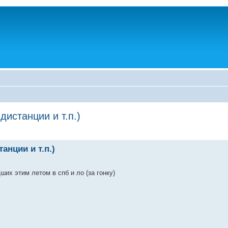
истанции и т.п.)
анции и т.п.)
их этим летом в спб и ло (за гонку)