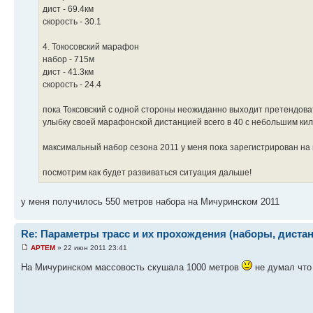
дист - 69.4км
скорость - 30.1
4. Токосовский марафон
набор - 715м
дист - 41.3км
скорость - 24.4
пока Токсовский с одной стороны неожиданно выходит претендова
улыбку своей марафонской дистанцией всего в 40 с небольшим кил
максимальный набор сезона 2011 у меня пока зарегистрирован на
посмотрим как будет развиваться ситуация дальше!
у меня получилось 550 метров набора на Мичуринском 2011
Re: Параметры трасс и их прохождения (наборы, дистанц
APTEM
» 22 июн 2011 23:41
На Мичуринском массовость скушала 1000 метров
не думал что