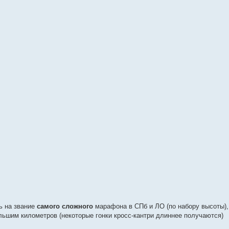
ь на звание
самого сложного
марафона в СПб и ЛО (по набору высоты), 
льшим километров (некоторые гонки кросс-кантри длиннее получаются)