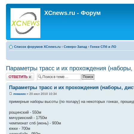
XCnews.ru - Форум
Список форумов XCnews.ru
‹
Северо-Запад
‹
Гонки СПб и ЛО
Параметры трасс и их прохождения (наборы, д
Ответить
Параметры трасс и их прохождения (наборы, дист
ломакин
» 20 июл 2010 10:34
примерные наборы высоты (по полару) на некоторых гонках, прошедш
рощинский - 550м
мичуринский - 1750м
чемпионат спб (июнь) - 900м
юкки - 700м
алиенбайк - 950м