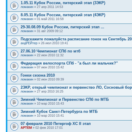
1.05.11 Кубок России, питерский этап (3ЭКР)
ломакин
» 27 апр 2011 14:53
8.05.11 Кубок России, питерский этап (4ЭКР)
ломакин
» 01 май 2011 16:58
29-30.08.09 Кубок России, питерский этап ...
ломакин
» 31 авг 2009 09:12
Подскажите пожалуйста расписание гонок на Сентябрь 20
андРЕЙтер
» 26 июл 2010 19:41
27.06.10 Чемпионат СПб по мтб
ломакин
» 22 июн 2010 11:32
Федерация велоспорта СПб - "а был ли мальчик?"
ломакин
» 07 июн 2010 15:42
Гонки сезона 2010
ломакин
» 02 июн 2010 09:39
2ЭКР, открый чемпионат и первенство ЛО, Сосновый бор
ломакин
» 27 апр 2010 16:25
Зимний Чемпионат и Первенство СПб по МТБ
ломакин
» 10 мар 2010 15:43
Зимний Кубок Санкт-Петербурга по МТБ
ломакин
» 10 мар 2010 15:41
07 февраля 2010 Петергоф XC II этап
APTEM
» 02 фев 2010 17:01