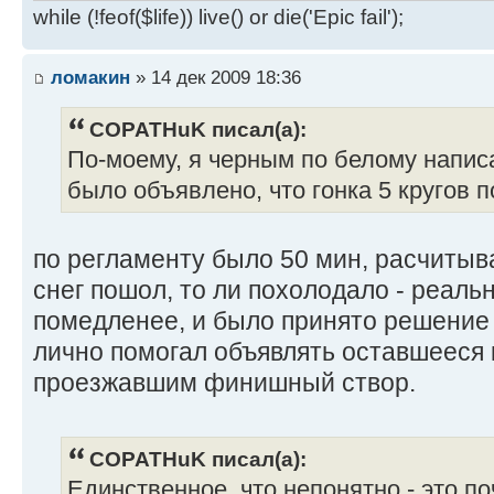
while (!feof($life)) live() or die('Epic fail');
ломакин
» 14 дек 2009 18:36
COPATHuK писал(а):
По-моему, я черным по белому написа
было объявлено, что гонка 5 кругов п
по регламенту было 50 мин, расчитывал
снег пошол, то ли похолодало - реаль
помедленее, и было принято решение 
лично помогал объявлять оставшееся 
проезжавшим финишный створ.
COPATHuK писал(а):
Единственное, что непонятно - это п