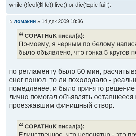
while (!feof($life)) live() or die('Epic fail');
ломакин
» 14 дек 2009 18:36
COPATHuK писал(а):
По-моему, я черным по белому написа
было объявлено, что гонка 5 кругов п
по регламенту было 50 мин, расчитывал
снег пошол, то ли похолодало - реаль
помедленее, и было принято решение 
лично помогал объявлять оставшееся 
проезжавшим финишный створ.
COPATHuK писал(а):
Единственное, что непонятно - это п