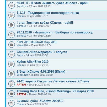
30.01.11 - II этап Зимнего кубка XCnews - uphill
Zomb1e
» 27 янв 2011 23:15
1.1.11 - Традиционная новогодняя гонка
Саша
» 16 дек 2010 15:07
I этап Зимнего кубка XCnews - uphill
Zomb1e
» 14 ноя 2010 17:37
28.11.2010 - Чемпионат г. Выборга по велокроссу.
Zomb1e
» 14 ноя 2010 16:55
5.09.2010 Kulikoff Cup 2010
Viktor310
» 25 авг 2010 15:54
ChillenGrillen-марафон 1 августа
Zizzz
» 14 июл 2010 15:50
Кубок AlienBike 2010
Саша
» 19 июн 2010 21:04
2 Этап XCnews 4.07.2010 (Юкки)
Viktor310
» 25 июн 2010 10:50
24-25 апреля Открытие Летнего сезона XСnews
APTEM
» 20 апр 2010 23:50
Training Race One, «Good Morning», 21 марта 2010
APTEM
» 19 мар 2010 02:49
Зимний кубок XCnews 2009/10
Саша
» 24 ноя 2009 17:53