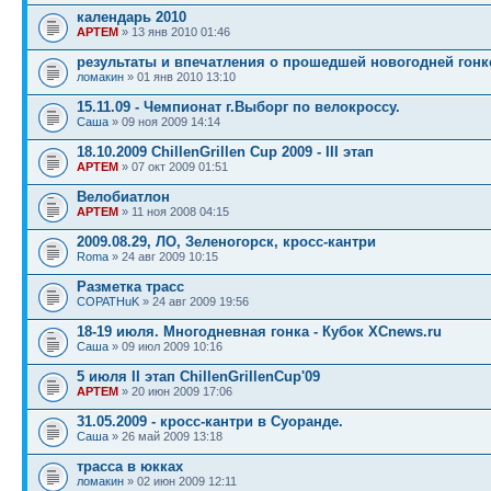
календарь 2010
APTEM
» 13 янв 2010 01:46
результаты и впечатления о прошедшей новогодней гонк
ломакин
» 01 янв 2010 13:10
15.11.09 - Чемпионат г.Выборг по велокроссу.
Саша
» 09 ноя 2009 14:14
18.10.2009 ChillenGrillen Cup 2009 - III этап
APTEM
» 07 окт 2009 01:51
Велобиатлон
APTEM
» 11 ноя 2008 04:15
2009.08.29, ЛО, Зеленогорск, кросс-кантри
Roma
» 24 авг 2009 10:15
Разметка трасс
COPATHuK
» 24 авг 2009 19:56
18-19 июля. Многодневная гонка - Кубок XCnews.ru
Саша
» 09 июл 2009 10:16
5 июля II этап ChillenGrillenCup'09
APTEM
» 20 июн 2009 17:06
31.05.2009 - кросс-кантри в Суоранде.
Саша
» 26 май 2009 13:18
трасса в юкках
ломакин
» 02 июн 2009 12:11