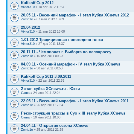
Kulikoff Cup 2012
Viktor310
» 10 авг 2012 11:54
20.05.11 - Весенний марафон - I этап Кубка XCnews 2012
Zomb1e
» 07 май 2012 13:09
29.04.2012
Viktor310
» 11 апр 2012 16:09
1.01.2012 Традиционная новогодняя гонка
Viktor310
» 27 дек 2011 13:37
20.11.11 - Чемпионат г. Выборга по велокроссу
Zomb1e
» 16 ноя 2011 00:23
04.09.11 - Осенний марафон - IV этап Кубка XCnews
Zomb1e
» 30 авг 2011 00:50
Kulikoff Cup 2011 3.09.2011
Viktor310
» 22 авг 2011 22:53
2 этап кубка XCnews.ru - Юкки
Саша
» 24 июн 2011 22:24
22.05.11 - Весенний марафон - I этап Кубка XCnews 2011
Zomb1e
» 26 апр 2011 17:34
Реконструкция трассы в Суо к III этапу Кубка XCnews
Саша
» 10 май 2011 10:06
24.04.11 - Открытие сезона XCnews
Zomb1e
» 25 апр 2011 21:28