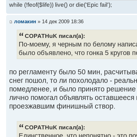
while (!feof($life)) live() or die('Epic fail');
ломакин
» 14 дек 2009 18:36
COPATHuK писал(а):
По-моему, я черным по белому написа
было объявлено, что гонка 5 кругов п
по регламенту было 50 мин, расчитывал
снег пошол, то ли похолодало - реаль
помедленее, и было принято решение 
лично помогал объявлять оставшееся 
проезжавшим финишный створ.
COPATHuK писал(а):
Единственное, что непонятно - это п