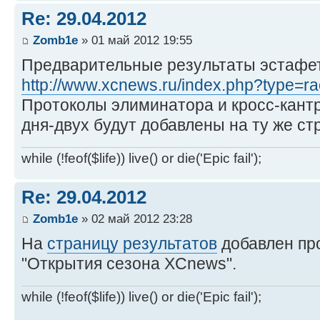
Re: 29.04.2012
Zomb1e
» 01 май 2012 19:55
Предварительные результаты эстафе
http://www.xcnews.ru/index.php?type=rac 
Протоколы элиминатора и кросс-кант
дня-двух будут добавлены на ту же ст
while (!feof($life)) live() or die('Epic fail');
Re: 29.04.2012
Zomb1e
» 02 май 2012 23:28
На
страницу результатов
добавлен про
"Открытия сезона XCnews".
while (!feof($life)) live() or die('Epic fail');