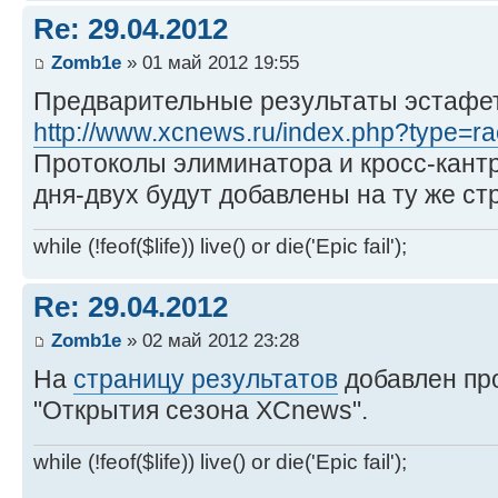
Re: 29.04.2012
Zomb1e
» 01 май 2012 19:55
Предварительные результаты эстафе
http://www.xcnews.ru/index.php?type=rac 
Протоколы элиминатора и кросс-кант
дня-двух будут добавлены на ту же ст
while (!feof($life)) live() or die('Epic fail');
Re: 29.04.2012
Zomb1e
» 02 май 2012 23:28
На
страницу результатов
добавлен про
"Открытия сезона XCnews".
while (!feof($life)) live() or die('Epic fail');