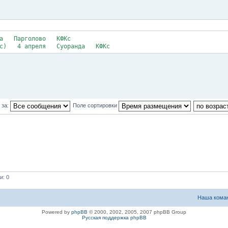
рта Парголово КФКс
кросс) 4 апреля Суоранда КФКс
 за:
Поле сортировки
и: 0
Наша кома
Powered by
phpBB
© 2000, 2002, 2005, 2007 phpBB Group
Русская поддержка phpBB