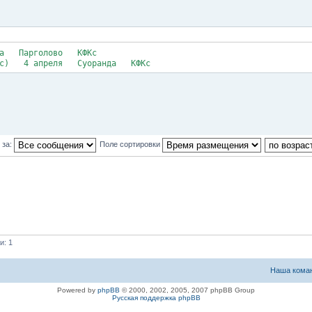
рта Парголово КФКс
кросс) 4 апреля Суоранда КФКс
 за:
Поле сортировки
и: 1
Наша кома
Powered by
phpBB
© 2000, 2002, 2005, 2007 phpBB Group
Русская поддержка phpBB