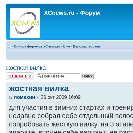
XCnews.ru - Форум
Список форумов XCnews.ru
‹
Bike
‹
Веломастерская
жосткая вилка
Ответить
жосткая вилка
ломакин
» 26 окт 2009 16:09
для участия в зимних стартах и трени
недавно собрал себе отдельный велос
попробовать жесткую вилку. на 3 этап
апарате. вполне себе вариант: не рас