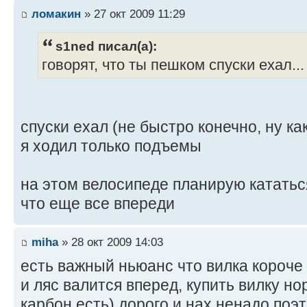
ломакин
» 27 окт 2009 11:29
s1ned писал(а):
говорят, что ты пешком спуски ехал...
спуски ехал (не быстро конечно, ну ка
я ходил только подъемы
на этом велосипеде планирую кататься
что еще все впереди
miha
» 28 окт 2009 14:03
есть важный ньюанс что вилка короче 
и ляс валится вперед, купить вилку н
карбон есть) дорого и нах ненадо поэ