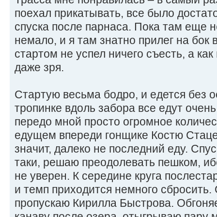
поехал прикатывать, все было достат
спуска после парнаса. Пока там еще н
немало, и я там знатно прилег на бок
стартом не успел ничего съесть, а ка
даже зря.
Стартую весьма бодро, и едется без 
тропинке вдоль забора все едут очень 
передо мной просто огромное количес
едущем впереди гонщике Костю Стаце
значит, далеко не последний еду. Спус
таки, решаю преодолевать пешком, иб
не уверен. К середине круга послеста
и темп приходится немного сбросить.
пропускаю Кирилла Быстрова. Обгоня
канаву после озера, отыгрываю пару ме