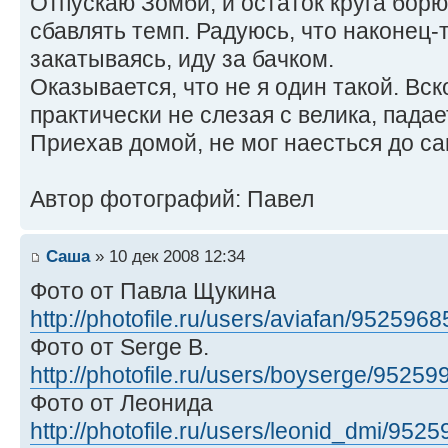
Отпускаю Зомби, и остаток круга борю
сбавлять темп. Радуюсь, что наконец-т
закатываясь, иду за бачком.
Оказывается, что не я один такой. Вс
практически не слезая с велика, падае
Приехав домой, не мог наесться до с
Автор фотографий: Павел
Саша
» 10 дек 2008 12:34
Фото от Павла Щукина
http://photofile.ru/users/aviafan/9525968
Фото от Serge B.
http://photofile.ru/users/boyserge/95259
Фото от Леонида
http://photofile.ru/users/leonid_dmi/9525