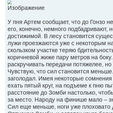
У пня Артем сообщает, что до Гонзо н
его, конечно, немного подбадривают, н
достижимой. В лесу становится сущес
лужи проезжаются уже с некоторым н
скользком участке теряю бдительность
коричневой жиже пару метров на боку
раскручивать передачи потяжелее, но
Чувствую, что сил становится меньше.
заголодал. Имея некоторые сомнения 
ехать пятый круг, на подъеме к пню п
расстояние до Зомби настолько, что
за место. Народу на финише мало – з
Сил еще меньше, ноги уже плоховато д