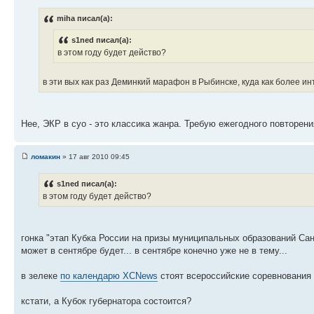
miha писал(а):
s1ned писал(а):
в этом году будет действо?
в эти вых как раз Деминкий марафон в Рыбинске, куда как более и
Нее, ЭКР в суо - это классика жанра. Требую ежегодного повторени
ломакин
» 17 авг 2010 09:45
s1ned писал(а):
в этом году будет действо?
гонка "этап Кубка России на призы муниципальных образований Сан
может в сентябре будет... в сентябре конечно уже не в тему...
в зелеке
по календарю XCNews
стоят всероссийские соревнования 
кстати, а Кубок губернатора состоится?