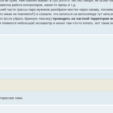
ла не хуже, чем обычно бывает в суо (хотя я, честно говоря, не особо ч
метна работа контролеров, какие-то призы и т.д.
ьней части трассы пара мужиков разобрали мостки через канаву, посним
о никак не повлияло!!) и сказали, что кататься на велосипеде тут нельз
что (если убрать бранную лексику)
проводить на частной территории в
м появился небольшой экскаватор и начал там что-то копать. вот такие в
нтересная тема