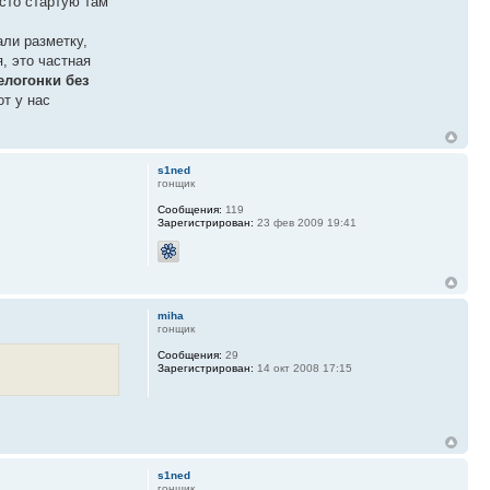
асто стартую там
али разметку,
я, это частная
елогонки без
от у нас
s1ned
гонщик
Сообщения:
119
Зарегистрирован:
23 фев 2009 19:41
miha
гонщик
Сообщения:
29
Зарегистрирован:
14 окт 2008 17:15
s1ned
гонщик