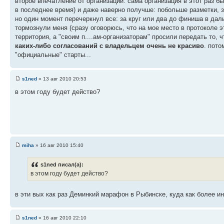
второе впечатление от организации. сама организация в этот раз бы
в последнее время) и даже наверно получше: побольше разметки, за
но один момент перечеркнул все: за круг или два до финиша в дал
тормознули меня (сразу оговорюсь, что на мое место в протоколе эт
территория, а "своим п....ам-организаторам" просили передать то, 
каких-либо согласований с владельцем очень не красиво
. пото
"официальные" старты...
s1ned
» 13 авг 2010 20:53
в этом году будет действо?
miha
» 16 авг 2010 15:40
s1ned писал(а):
в этом году будет действо?
в эти вых как раз Деминкий марафон в Рыбинске, куда как более и
s1ned
» 16 авг 2010 22:10