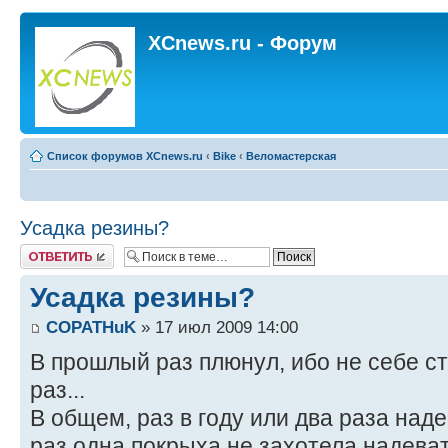
XCnews.ru - Форум
Список форумов XCnews.ru
‹
Bike
‹
Веломастерская
Усадка резины?
Ответить
Усадка резины?
COPATHuK
» 17 июл 2009 14:00
В прошлый раз плюнул, ибо не себе ст
раз...
В общем, раз в году или два раза над
раз одна покрыха не захотела надеват