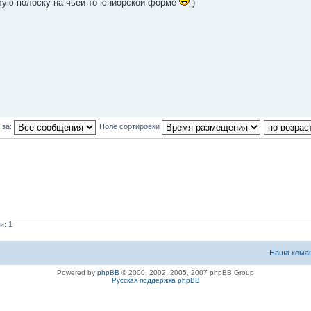
елую полоску на чьей-то юниорской форме
)
 за:
Поле сортировки
и: 1
Наша кома
Powered by
phpBB
© 2000, 2002, 2005, 2007 phpBB Group
Русская поддержка phpBB