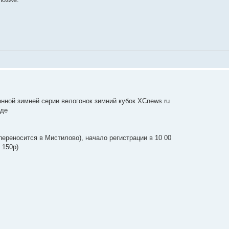
нной зимней серии велогонок зимний кубок XCnews.ru
оде
переносится в Мистилово), начало регистрации в 10 00
 150р)