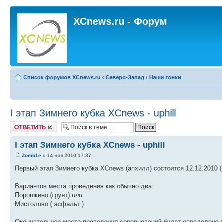
XCnews.ru - Форум
Список форумов XCnews.ru
‹
Северо-Запад
‹
Наши гонки
I этап Зимнего кубка XCnews - uphill
Ответить
I этап Зимнего кубка XCnews - uphill
Zomb1e
» 14 ноя 2010 17:37
Первый этап Зимнего кубка XCnews (апхилл) состоится 12.12.2010 (
Вариантов места проведения как обычно два:
Порошкино (грунт)
или
Мистолово ( асфальт )
Окончательное место проведения соревнований будет определено 