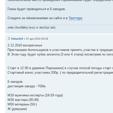
Гонка будет проводиться в 6 заездов.
Следите за обновлениями на сайте и в
Твиттере
.
while (!feof($life)) live() or die('Epic fail');
Viktor310
» 07 дек 2010 00:29
2.12.2010 воскресенье
Приглашаем болельщиков и участников принять участие в традицио
В Этом году будет кубок апхилла (3 или 4 этапа) посмотрим по пог
Старт в 12 00 в деревне Порошкино( в случае плохой погоды старт 
Стартовый взнос участника 200р. ( по предварительной регистрации
6 заездов .
дистанция заезда ~700м.
М18 мужчины-эксперты (18-29 года)
М30 мастера (30-49)
M50 ветераны (50-)
Ж (девушки)