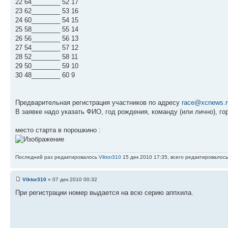
22 64________ 52 17
23 62________ 53 16
24 60________ 54 15
25 58________ 55 14
26 56________ 56 13
27 54________ 57 12
28 52________ 58 11
29 50________ 59 10
30 48________ 60 9
Предварительная регистрация участников по адресу
race@xcnews.r
В заявке надо указать ФИО, год рождения, команду (или лично), го
место старта в порошкино :
Последний раз редактировалось
Viktor310
15 дек 2010 17:35, всего редактировалось
Viktor310
» 07 дек 2010 00:32
При регистрации номер выдается на всю серию аппхила.