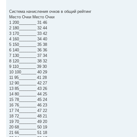
Система начисления очков в общий рейтинг
Место Очки Место Очки
1 200________ 31 46
2 180________ 32 44
3 170________ 33 42
4 160________ 34 40
5 150________ 35 38
6 140________ 36 36
7 130________ 37 34
8 120________ 38 32
9 110________ 39 30
10 100_______ 40 29
11 95________ 41 28
12 90________ 42 27
13 85________ 43 26
14 80________ 44 25
15 78________ 45 24
16 76________ 46 23
17 74________ 47 22
18 72________ 48 21
19 70________ 49 20
20 68________ 50 19
21 66________ 51 18