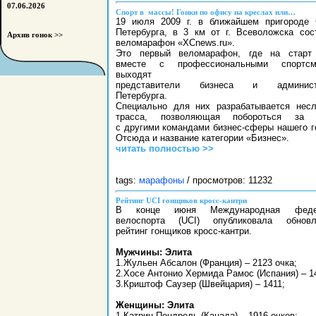
07.06.2026
Спорт в массы! Гонки по офису на креслах или…
19 июля 2009 г. в ближайшем пригороде 
Петербурга, в 3 км от г. Всеволожска сос
Архив гонок >>
веломарафон «XCnews.ru».
Это первый веломарафон, где на старт 
вместе с профессиональными спортсм
выходят
представители бизнеса и админист
Петербурга.
Специально для них разрабатывается нес
трасса, позволяющая побороться за 
с другими командами бизнес-сферы нашего г
Отсюда и название категории «Бизнес».
читать полностью >>
tags:
марафоны
/ просмотров: 11232
Рейтинг UCI гонщиков кросс-кантри
В конце июня Международная феде
велоспорта (UСI) опубликовала обновл
рейтинг гонщиков кросс-кантри.
Мужчины: Элита
1.Жульен Абсалон (Франция) – 2123 очка;
2.Хосе Антонио Хермида Рамос (Испания) – 1
3.Криштоф Саузер (Швейцария) – 1411;
Женщины: Элита
1.Катрин Пендрель (Канада) – 1916 очков;