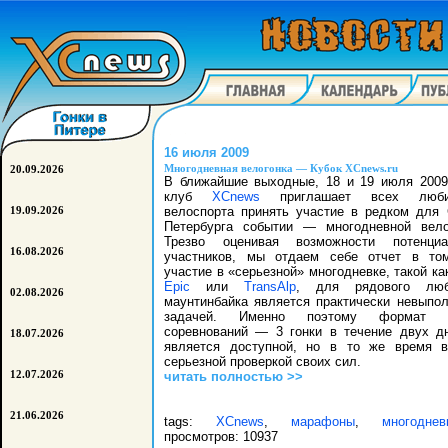
16 июля 2009
Многодневная велогонка — Кубок XCnews.ru
20.09.2026
В ближайшие выходные, 18 и 19 июля 2009
клуб
XCnews
приглашает всех люби
велоспорта принять участие в редком для 
19.09.2026
Петербурга событии — многодневной вело
Трезво оценивая возможности потенциа
16.08.2026
участников, мы отдаем себе отчет в то
участие в «серьезной» многодневке, такой к
Epic
или
TransAlp
, для рядового люб
02.08.2026
маунтинбайка является практически невыпо
задачей. Именно поэтому формат 
соревнований — 3 гонки в течение двух 
18.07.2026
является доступной, но в то же время 
серьезной проверкой своих сил.
читать полностью >>
12.07.2026
21.06.2026
tags:
XCnews
,
марафоны
,
многоднев
просмотров: 10937