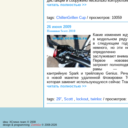
дистанции и сооружено несколько контруклон
читать полностью >>
tags:
ChillenGrillen Cup
/ просмотров: 10059
26 июня 2009
Новинки Scott 2010
Какие изменеия жд
в модельном ряду
в следующем год
немного, но эти н
определенно
заслуживают внима
Первое нововве
затронет полнопод
рамы — кр
кантрийную Spark и трейловую Genius. Реч
о новой манетке удаленной блокировки Tw
которая заменит использующуюся сейчас Trac
читать полностью >>
tags:
29"
,
Scott
,
lockout
,
twinloc
/ просмотров:
idea: XCnews team © 2008
design & programming:
Zomb1e
© 2008-2026