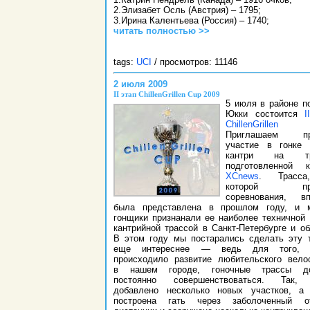
2.Элизабет Осль (Австрия) – 1795;
3.Ирина Калентьева (Россия) – 1740;
читать полностью >>
tags:
UCI
/ просмотров: 11146
2 июля 2009
II этап ChillenGrillen Cup 2009
5 июля в районе п
Юкки состоится
I
ChillenGrillen
Приглашаем пр
участие в гонке 
кантри на тра
подготовленной к
XCnews
. Трасс
которой про
соревнования, вп
была представлена в прошлом году, и м
гонщики признанали ее наиболее техничной 
кантрийной трассой в Санкт-Петербурге и об
В этом году мы постарались сделать эту 
еще интереснее — ведь для того, 
происходило развитие любительского вело
в нашем городе, гоночные трассы д
постоянно совершенствоваться. Так,
добавлено несколько новых участков, а
построена гать через заболоченный от