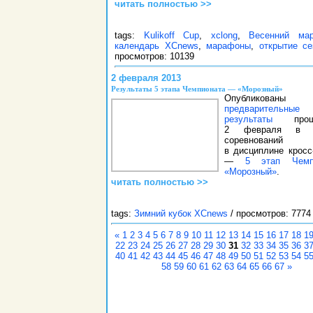
читать полностью >>
tags:
Kulikoff Cup
,
xclong
,
Весенний ма
календарь XCnews
,
марафоны
,
открытие се
просмотров: 10139
2 февраля 2013
Результаты 5 этапа Чемпионата — «Морозный»
Опубликованы
предварительные
результаты
проше
2 февраля в 
соревнований
в дисциплине кросс
—
5 этап Чемп
«Морозный»
.
читать полностью >>
tags:
Зимний кубок XCnews
/ просмотров: 7774
«
1
2
3
4
5
6
7
8
9
10
11
12
13
14
15
16
17
18
1
22
23
24
25
26
27
28
29
30
31
32
33
34
35
36
3
40
41
42
43
44
45
46
47
48
49
50
51
52
53
54
5
58
59
60
61
62
63
64
65
66
67
»