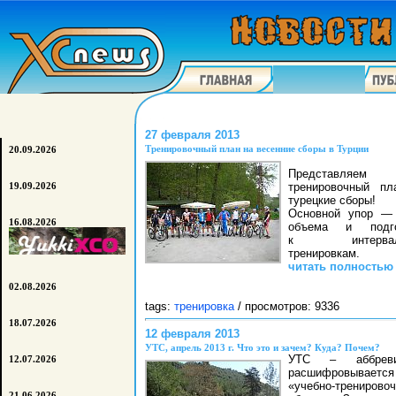
27 февраля 2013
Тренировочный план на весенние сборы в Турции
20.09.2026
Представляем
тренировочный пл
19.09.2026
турецкие сборы!
Основной упор — 
16.08.2026
объема и подго
к интервал
тренировкам.
читать полностью
02.08.2026
tags:
тренировка
/ просмотров: 9336
18.07.2026
12 февраля 2013
УТС, апрель 2013 г. Что это и зачем? Куда? Почем?
УТС – аббреви
12.07.2026
расшифровываетс
«учебно-тренирово
21.06.2026