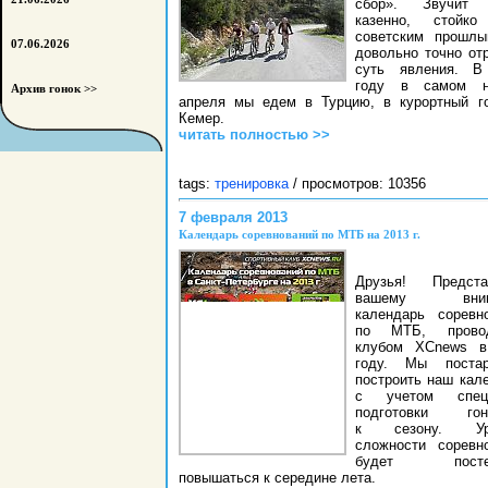
сбор». Звучит 
казенно, стойко
советским прошлы
07.06.2026
довольно точно от
суть явления. В
году в самом н
Архив гонок >>
апреля мы едем в Турцию, в курортный г
Кемер.
читать полностью >>
tags:
тренировка
/ просмотров: 10356
7 февраля 2013
Календарь соревнований по МТБ на 2013 г.
Друзья! Предста
вашему вним
календарь соревн
по МТБ, прово
клубом XCnews в
году. Мы постар
построить наш кал
с учетом спец
подготовки гон
к сезону. Уро
сложности соревн
будет постеп
повышаться к середине лета.