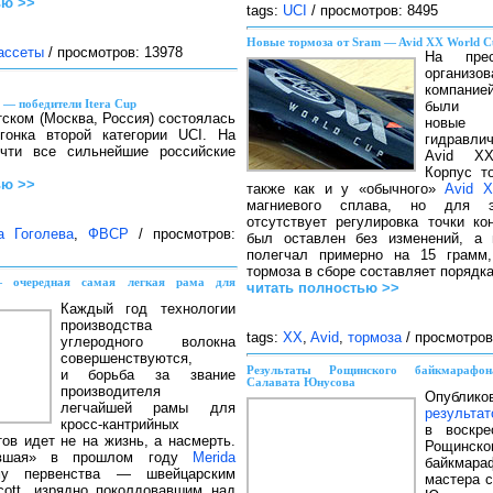
ью >>
tags:
UCI
/ просмотров: 8495
Новые тормоза от Sram — Avid XX World C
ассеты
/ просмотров: 13978
На пресс
организов
компание
 — победители Itera Cup
были п
ском (Москва, Россия) состоялась
новые
гонка второй категории UCI. На
гидравли
чти все сильнейшие российские
Avid X
Корпус т
ью >>
также как и у «обычного»
Avid 
магниевого сплава, но для э
отсутствует регулировка точки ко
а Гоголева
,
ФВСР
/ просмотров:
был оставлен без изменений, а 
полегчал примерно на 15 грамм
тормоза в сборе составляет порядка
— очередная самая легкая рама для
читать полностью >>
Каждый год технологии
производства
tags:
XX
,
Avid
,
тормоза
/ просмотров
углеродного волокна
совершенствуются,
Результаты Рощинского байкмарафо
и борьба за звание
Салавата Юнусова
производителя
Опубли
легчайшей рамы для
результат
кросс-кантрийных
в воскре
ов идет не на жизнь, а насмерть.
Рощинско
лившая» в прошлом году
Merida
байкмар
му первенства — швейцарским
мастера 
ott, изрядно поколдовавшим над