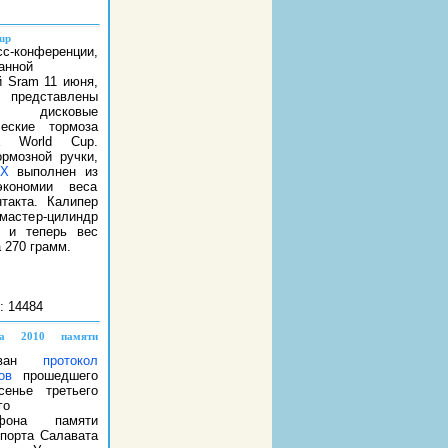
up
-конференции,
анной
й Sram 11 июня,
редставлены
 дисковые
ческие тормоза
X World Cup.
ормозной ручки,
XX
выполнен из
кономии веса
нтакта. Калипер
мастер-цилиндр
, и теперь вес
 270 грамм.
: 14484
на 2010 памяти
кован
протокол
ов
прошедшего
сенье третьего
го
афона памяти
спорта Салавата