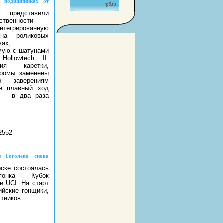
х подшипниках от
едставили
ственности
тегрированную
 на роликовых
ках,
мую с шатунами
Hollowtech II.
кция каретки,
промы заменены
о заверениям
ее плавный ход
ь — в два раза
2552
 Гоголева снова
ске состоялась
гонка Кубок
и UCI. На старт
йские гонщики,
тников.