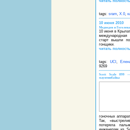
читать полност
tags:
sram
,
X.0
,
к
10 июня 2010
Медведев и Гоголева
10 июня в Крылат
международная 
старт вышли по
гонщики.
читать полност
tags:
UCI
,
Елен
9269
Scott Scale 899 
маунтинбайка
гоночных аппарат
Так, «выстре
потеряла паль
инженерам из Sc