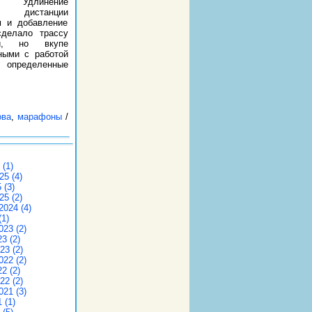
а. Удлинение
ой дистанции
м и добавление
сделало трассу
ой, но вкупе
ными с работой
о определенные
ова
,
марафоны
/
(1)
25 (4)
 (3)
25 (2)
2024 (4)
(1)
23 (2)
3 (2)
23 (2)
22 (2)
2 (2)
22 (2)
21 (3)
 (1)