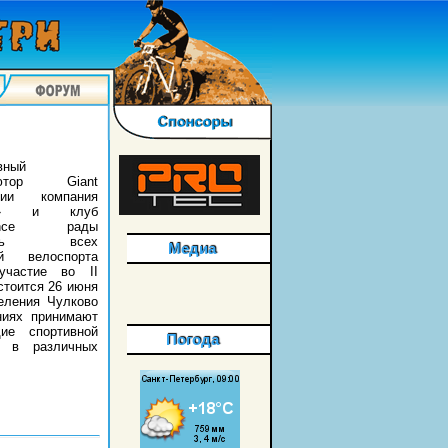
вный
ьютор Giant
ии компания
ен» и клуб
arance рады
асить всех
Медиа
ей велоспорта
участие во II
остоится 26 июня
еления Чулково
ниях принимают
ие спортивной
Погода
ы в различных