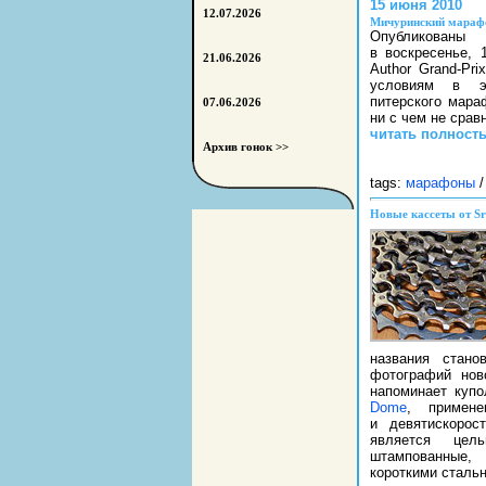
15 июня 2010
12.07.2026
Мичуринский марафон
Опубликова
в воскресенье, 
21.06.2026
Author Grand-Pr
условиям в э
питерского мара
07.06.2026
ни с чем не срав
читать полност
Архив гонок >>
tags:
марафоны
/
Новые кассеты от Sr
названия стано
фотографий нов
напоминает куп
Dome
, примен
и девятискоро
является цель
штампованные,
короткими сталь