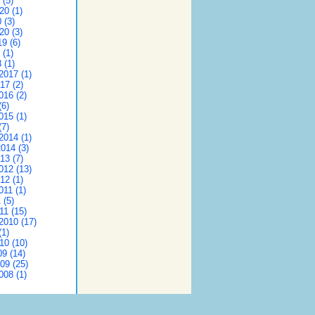
(5)
20 (1)
 (3)
20 (3)
9 (6)
(1)
 (1)
2017 (1)
17 (2)
16 (2)
(6)
15 (1)
(7)
2014 (1)
014 (3)
13 (7)
012 (13)
12 (1)
11 (1)
 (5)
1 (15)
2010 (17)
(1)
10 (10)
9 (14)
09 (25)
08 (1)