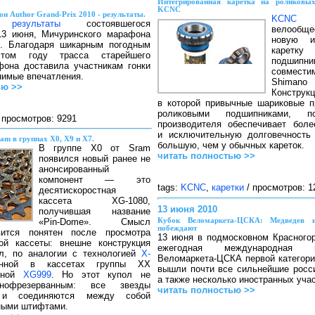
Интегрированная каретка на роликовы
KCNC
 Author Grand-Prix 2010 - результаты.
KCNC
пр
ны
результаты
состоявшегося
велообще
13 июня, Мичуринского марафона
новую ин
ix. Благодаря шикарным погодным
каретку
том году трасса старейшего
подшипни
фона доставила участникам гонки
совмести
нимые впечатления.
Shimano 
ью >>
Констру
в которой привычные шариковые 
роликовыми подшипниками, п
 просмотров: 9291
производителя обеспечивает бол
и исключительную долговечност
am в группах X0, X9 и X7.
большую, чем у обычных кареток.
В группе X0 от Sram
читать полностью >>
появился новый ранее не
анонсированный
компонент — это
tags:
KCNC
,
каретки
/ просмотров: 1
десятискоростная
кассета XG-1080,
13 июня 2010
получившая название
«Pin-Dome». Смысл
Кубок Веломаркета-ЦСКА: Медведев и
побеждают
вится понятен после просмотра
13 июня в подмосковном Красногор
ой кассеты: внешне конструкция
ежегодная международная 
ол, по аналогии с технологией
X-
Веломаркета-ЦСКА первой категори
енной в кассетах группы XX
вышли почти все сильнейшие росси
стной
XG999
. Но этот купол не
а также несколько иностранных учас
нофрезерванным: все звезды
читать полностью >>
 и соединяются между собой
ными штифтами.