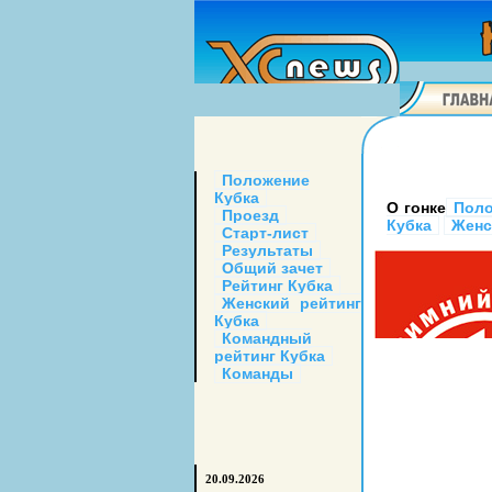
Положение
Кубка
О гонке
Поло
Проезд
Кубка
Женс
Старт-лист
Результаты
Общий зачет
Рейтинг Кубка
Женский рейтинг
Кубка
Командный
рейтинг Кубка
Команды
20.09.2026