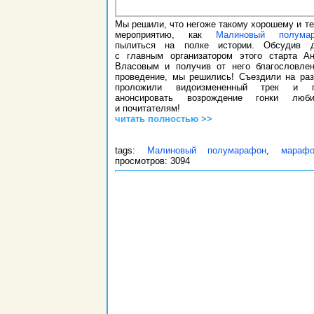
Мы решили, что негоже такому хорошему и т
мероприятию, как
Малиновый полума
пылиться на полке истории. Обсудив д
с главным организатором этого старта А
Власовым и получив от него благословле
проведение, мы решились! Съездили на раз
проложили видоизмененный трек и г
анонсировать возрождение гонки люби
и почитателям!
читать полностью >>
tags:
Малиновый полумарафон
,
мараф
просмотров: 3094