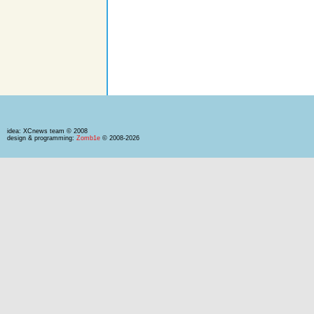
idea: XCnews team © 2008
design & programming:
Zomb1e
© 2008-2026