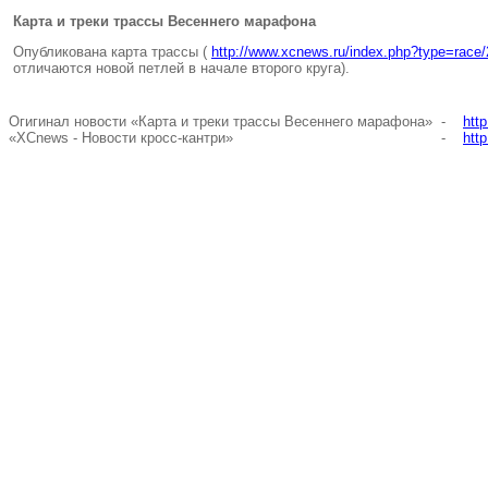
Карта и треки трассы Весеннего марафона
Опубликована карта трассы (
http://www.xcnews.ru/index.php?type=race/
отличаются новой петлей в начале второго круга).
Огигинал новости «Карта и треки трассы Весеннего марафона»
-
htt
«XCnews - Новости кросс-кантри»
-
htt