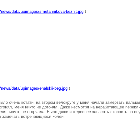
u/news/data/upimages/smetannikova-bezhit.jpg
)
/news/data/upimages/enalskii-beg.jpg
)
было очень кстати: на втором велокруге у меня начали замерзать пальц
догонял, меня никто не догонял. Даже несмотря на неработающее перек
 меня ничуть не огорчала. Было даже интереснее запасать скорость на 
ал замечать встречающиеся колеи.