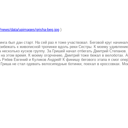
/news/data/upimages/grisha-beg.jpg
)
нга был дан старт. На сей раз я тоже участвовал. Беговой круг начина
прибежать к живописной тропинке вдоль реки Сестры. К моему удивлению
а несколько кусков группу. За Гришей начал отбегать Дмитрий Степанов
 на этом время. К моему огорчению, Дмитрий тоже бежал в велоботах. А 
ь Рябев Евгений и Куликов Андрей! К финишу бегового этапа я смог опе
! Гриша не стал одевать велосипедные ботинки, поехал в кроссовках. Мо