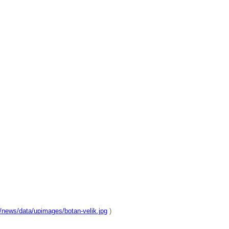
/news/data/upimages/botan-velik.jpg
)