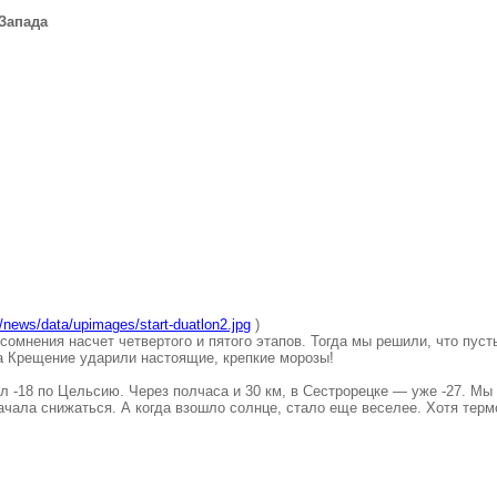
Запада
/news/data/upimages/start-duatlon2.jpg
)
омнения насчет четвертого и пятого этапов. Тогда мы решили, что пуст
а Крещение ударили настоящие, крепкие морозы!
л -18 по Цельсию. Через полчаса и 30 км, в Сестрорецке — уже -27. М
ачала снижаться. А когда взошло солнце, стало еще веселее. Хотя тер