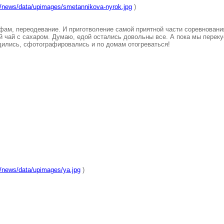
u/news/data/upimages/smetannikova-nyrok.jpg
)
ам, переодевание. И приготволение самой приятной части соревновани
й чай с сахаром. Думаю, едой остались довольны все. А пока мы перек
дились, сфотографировались и по домам отогреваться!
/news/data/upimages/ya.jpg
)