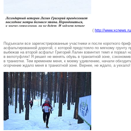
(
http://www.xcnews.ru
Подъехали все зарегистрированные участники и после короткого брифи
асфальтированной дорогой, с которой предстояло по мягкому грунту 
выбежав на второй асфальт Григорий Лалин взвинтил темп и порвал н
в велотуфлях! Я решил не менять обувь в транзитной зоне, сэкономив
в транизтке. Тем временем меня, к моему удивлению, начали обходит
огорчение ждало меня в транизтной зоне. Вернее, не ждало, а уехало