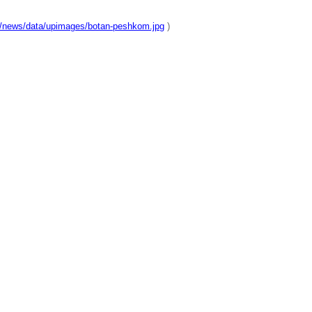
u/news/data/upimages/botan-peshkom.jpg
)