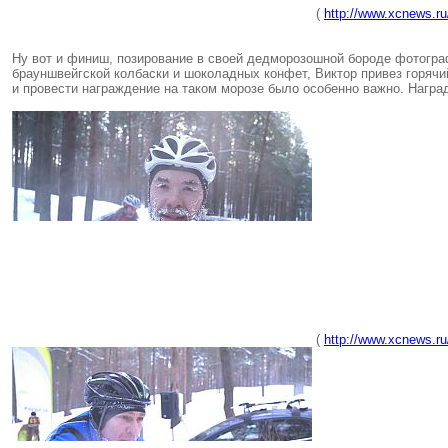
(
http://www.xcnews.r
Ну вот и финиш, позирование в своей дедморозошной бороде фотограф
брауншвейгской колбаски и шоколадных конфет, Виктор привез горячи
и провести награждение на таком морозе было особенно важно. Награ
(
http://www.xcnews.ru