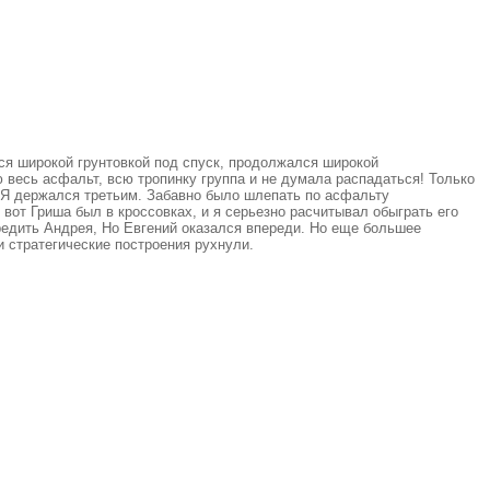
лся широкой грунтовкой под спуск, продолжался широкой
 весь асфальт, всю тропинку группа и не думала распадаться! Только
. Я держался третьим. Забавно было шлепать по асфальту
вот Гриша был в кроссовках, и я серьезно расчитывал обыграть его
редить Андрея, Но Евгений оказался впереди. Но еще большее
и стратегические построения рухнули.