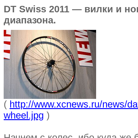
DT Swiss 2011 — вилки и н
диапазона.
(
http://www.xcnews.ru/news/da
wheel.jpg
)
Начнем с колес, ибо куда же б