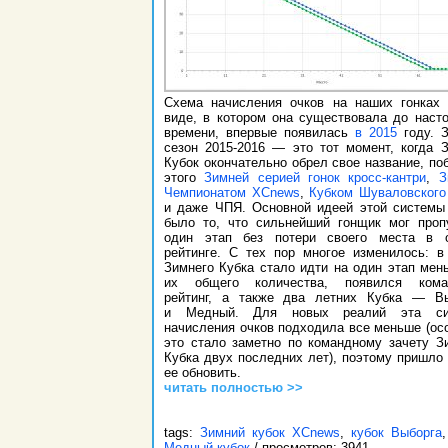
Схема начисления очков на наших гонках
виде, в котором она существовала до наст
времени, впервые появилась
в 2015
году. 
сезон 2015-2016 — это тот момент, когда 
Кубок окончательно обрел свое название, по
этого
Зимней серией гонок кросс-кантри
,
З
Чемпионатом XCnews
,
Кубком Шуваловского
и даже ЧПЯ. Основной идеей этой системы
было то, что сильнейший гонщик мог проп
один этап без потери своего места в 
рейтинге. С тех пор многое изменилось: в
Зимнего Кубка стало идти на один этап мен
их общего количества, появился кома
рейтинг, а также два летних Кубка — В
и Медный. Для новых реалий эта си
начисления очков подходила все меньше (ос
это стало заметно по командному зачету З
Кубка двух последних лет), поэтому пришло
ее обновить.
читать полностью >>
tags:
Зимний кубок XCnews
,
кубок Выборга
Медный кубок
/ просмотров: 3941