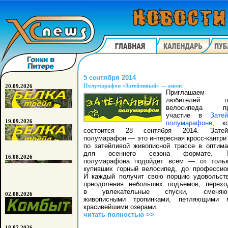
5 сентября 2014
Полумарафон «Затейливый» — анонс
20.09.2026
Приглашаем 
любителей гор
велосипеда пр
участие в
Зате
19.09.2026
полумарафоне
, ко
состоится 28 сентября 2014. Затей
полумарафон — это интересная кросс-кантри 
по затейливой живописной трассе в оптим
для осеннего сезона формате. Т
16.08.2026
полумарафона подойдет всем — от тольк
купивших горный велосипед, до профессио
И каждый получит свою порцию удовольст
преодоления небольших подъемов, перех
в увлекательные спуски, сменяю
02.08.2026
живописными тропинками, петляющими 
красивейшими озерами.
читать полностью >>
18.07.2026