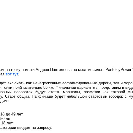
ем на гонку памяти Андрея Пантелеева по местам силы - PanteleyPower 
мая
вот тут
.
дет включать как ненагруженные асфальтированные дороги, так и хоро
я гонки приблизительно 85 км. Финальный вариант мы представим в виде
новных поворотах будут стоять маршалы, разметки как таковой м
ку. Старт общий. На финише будет небольшой стартовый городок с муз
адим.
18 до 49 лет
50 лет
 18 лет
атегории введем по запросу.