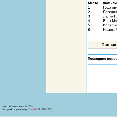
Место
Фамили
1
Гоша ли
2
Победон
3
Лалин Г
4
Волк Ма
5
Илларио
6
Иванов 
Последние новос
idea: XCnews team © 2008
design & programming:
Zomb1e
© 2008-2026