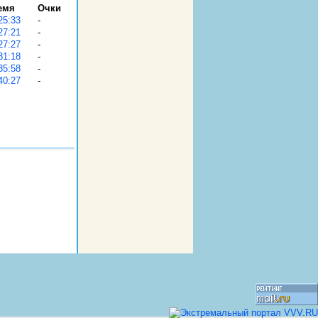
емя
Очки
-
-
-
-
-
-