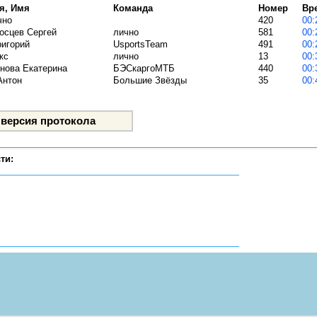
я, Имя
Команда
Номер
Вр
чно
420
осцев Сергей
лично
581
ригорий
UsportsTeam
491
кс
лично
13
нова Екатерина
БЭСкаргоМТБ
440
Антон
Большие Звёзды
35
ти: