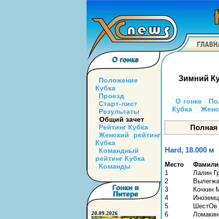
Зимний Ку
Положение
Кубка
Проезд
О гонке
По
Старт-лист
Кубка
Женс
Результаты
Общий зачет
Рейтинг Кубка
Женский рейтинг
Кубка
Hard, 18.000 м
Командный
рейтинг Кубка
Место
Фамили
Команды
1
Лалин Г
2
Вылегжа
3
Кочкин 
4
Иноземц
5
ШестОв 
20.09.2026
6
Ломакин