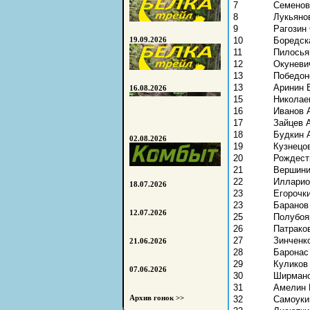
7
Семенов
8
Лукьяно
9
Рагозин
10
Боредск
19.09.2026
11
Пилосья
12
Окуневи
13
Победон
13
Аринин 
16.08.2026
15
Николае
16
Иванов 
17
Зайцев 
18
Будкин 
02.08.2026
19
Кузнецо
20
Рождест
21
Вершини
22
Илларио
18.07.2026
23
Егорочк
23
Баранов
12.07.2026
25
Полубоя
26
Патрако
27
Зинченк
21.06.2026
28
Баронас
29
Куликов
07.06.2026
30
Ширмано
31
Амелин 
Архив гонок >>
32
Самоуки