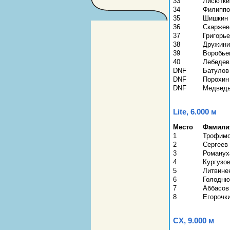
33
Лисютки
34
Филиппо
35
Шишкин
36
Скаржев
37
Григорь
38
Дружини
39
Воробье
40
Лебедев
DNF
Батулов
DNF
Порохин
DNF
Медведь
Lite, 6.000 м
Место
Фамили
1
Трофимо
2
Сергеев
3
Романух
4
Кургузо
5
Литвине
6
Голодню
7
Аббасов
8
Егорочк
CX, 9.000 м