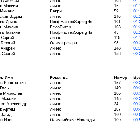
н Алексей
лично
108
в Максим
лично
15
 Михаил
Вепри
59
ский Вадим
лично
146
ева Ирина
ПрофмастерSupergirls
101
н Михаил
ВелоПитер
103
ва Татьяна
ПрофмастерSupergirls
45
 Сергей
лично
115
 Георгий
Олимп резерв
98
 Андрей
лично
148
 Сергей
лично
158
я, Имя
Команда
Номер
Вр
в Константин
лично
157
 Глеб
лично
149
а Мирослав
лично
106
в Максим
лично
145
нко Александр
лично
24
к Артём
лично
107
 Загид
лично
160
ин Иван
Олимпийские Надежды
109