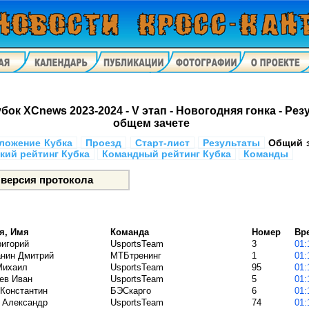
бок XCnews 2023-2024 - V этап - Новогодняя гонка - Рез
общем зачете
ложение Кубка
Проезд
Старт-лист
Результаты
Общий 
кий рейтинг Кубка
Командный рейтинг Кубка
Команды
я, Имя
Команда
Номер
Вр
ригорий
UsportsTeam
3
нин Дмитрий
МТБтренинг
1
Михаил
UsportsTeam
95
ев Иван
UsportsTeam
5
Константин
БЭСкарго
6
 Александр
UsportsTeam
74