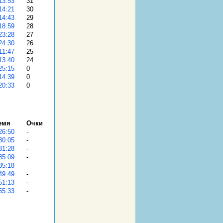
31
30
29
28
27
26
25
24
0
0
0
емя
Очки
-
-
-
-
-
-
-
-