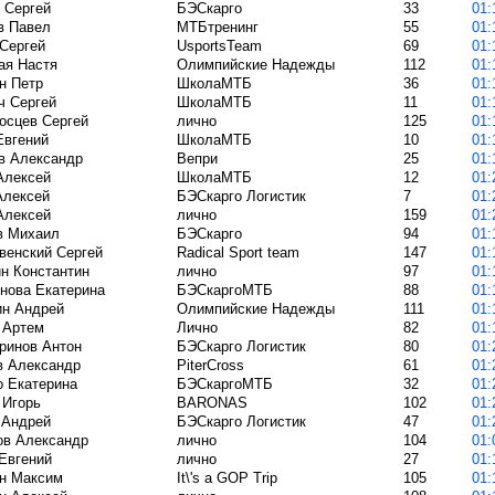
 Сергей
БЭСкарго
33
в Павел
МТБтренинг
55
 Сергей
UsportsTeam
69
ая Настя
Олимпийские Надежды
112
н Петр
ШколаМТБ
36
ч Сергей
ШколаМТБ
11
осцев Сергей
лично
125
Евгений
ШколаМТБ
10
в Александр
Вепри
25
Алексей
ШколаМТБ
12
Алексей
БЭСкарго Логистик
7
Алексей
лично
159
в Михаил
БЭСкарго
94
венский Сергей
Radical Sport team
147
н Константин
лично
97
нова Екатерина
БЭСкаргоМТБ
88
ин Андрей
Олимпийские Надежды
111
 Артем
Лично
82
ринов Антон
БЭСкарго Логистик
80
в Александр
PiterCross
61
о Екатерина
БЭСкаргоМТБ
32
 Игорь
BARONAS
102
 Андрей
БЭСкарго Логистик
47
в Александр
лично
104
Евгений
лично
27
н Максим
It\'s a GOP Trip
105