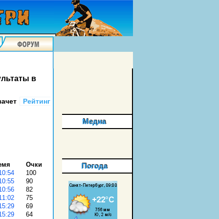
ультаты в
зачет
Рейтинг
Медиа
емя
Очки
Погода
100
90
82
75
69
64