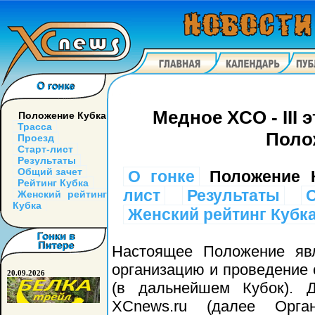
Медное XCO - III 
Положение Кубка
Трасса
Поло
Проезд
Старт-лист
Результаты
Общий зачет
О гонке
Положение К
Рейтинг Кубка
лист
Результаты
Женский рейтинг
Кубка
Женский рейтинг Кубк
Настоящее Положение явл
организацию и проведение
20.09.2026
(в дальнейшем Кубок). 
XCnews.ru (далее Орга