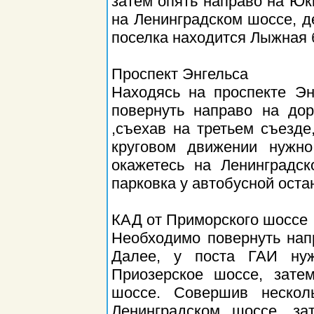
затем опять направо на Юк
на Ленинградском шоссе, д
поселка находится Лыжная б
Проспект Энгельса
Находясь на проспекте Эн
повернуть направо на до
,съехав на третьем съезд
круговом движении нужн
окажетесь на Ленинградс
парковка у автобусной оста
КАД от Приморского шоссе
Необходимо повернуть нап
Далее, у поста ГАИ нуж
Приозерское шоссе, зате
шоссе. Совершив нескол
Ленинградском шоссе, за