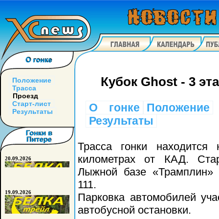
Кубок Ghost - 3 эт
Положение
Трасса
Проезд
Старт-лист
О гонке
Положение
Результаты
Результаты
Трасса гонки находится
километрах от КАД. Стар
20.09.2026
Лыжной базе «Трамплин» 
111.
19.09.2026
Парковка автомобилей уча
автобусной остановки.