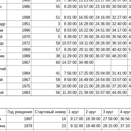
1980
53
7:36:00
15:25:00
23:17:00
30:57:00
3
р
1986
55
8:20:00
15:57:00
23:19:00
30:59:00
3
1998
51
8:01:00
16:05:00
24:16:00
32:27:00
4
ндр
1951
3
8:30:00
16:28:00
24:36:00
32:40:00
4
ав
1996
52
8:03:00
16:22:00
24:51:00
34:17:00
4
ей
1970
5
8:39:00
17:26:00
26:43:00
35:56:00
4
др
1972
59
10:07:00
19:11:00
28:26:00
38:10:00
4
л
1969
57
9:26:00
20:11:00
30:34:00
40:42:00
5
сим
1989
38
11:29:00
23:39:00
36:07:00
48:20:00
1967
60
14:37:00
34:48:00
лий
1984
41
7:56:00
17:25:00
25:04:00
31:41:00
3
ий
1967
58
8:50:00
16:49:00
24:54:00
33:07:00
4
1975
39
10:00:00
19:21:00
28:28:00
37:20:00
4
ей
1983
56
11:20:00
21:39:00
32:07:00
44:45:00
Год рождения
Стартовый номер
1 круг
2 круг
3 круг
4 круг
а
1997
14
9:17:00
18:39:00
27:59:00
36:56:
ина
1979
23
9:32:00
18:48:00
28:15:00
37:10: