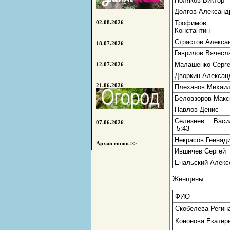
Поляков Виктор
Долгов Александ
Трофимов
02.08.2026
Константин
Страстов Алекса
18.07.2026
Гаврилов Вячесл
Малашенко Серг
12.07.2026
Дворкин Алексан
21.06.2026
Плеханов Михаи
Беловзоров Мак
Павлов Денис
Селезнев Васи
07.06.2026
-5:43
Некрасов Геннад
Архив гонок >>
Ившичев Сергей
Енальский Алекс
Женщины
ФИО
Скобелева Регин
Кононова Екатер