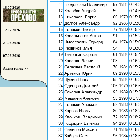
11
Гнедовский Владимир
97
1981
0:14:
18.07.2026
12
Колобов Андрей
59
0:14:
13
Николаев Борис
66
1970
0:15:
14
Долгов Александр
92
1986
0:15:
15
Поляков Виктор
77
1980
0:15:
12.07.2026
16
Ковальногов Антон
91
0:15:
17
Чмелевский Эдуард
84
1974
0:15:
21.06.2026
18
Резников илья
54
0:16:
19
Тимочкин Сергей
61
1984
0:15:
07.06.2026
20
Кавелин Денис
103
0:16:
21
Селезнев Василий
70
1984
0:15:
Архив гонок >>
22
Артемов Юрий
89
1990
0:15:
23
Щукин Павел
95
1984
0:16:
24
Одинцов Дмитрий
106
1970
0:16:
25
Соколов Александр
93
1989
0:15:
26
Машакин Алексей
55
1990
0:17:
27
Поляков Алексей
82
1983
0:18:
28
Карпов Игорь
80
1986
0:18:
29
Клочков Владимир
72
1957
0:18:
30
Гощицкий Евгений
94
1984
0:18:
31
Филипов Михаил
71
1986
0:18:
32
Зайцев Олег
96
1984
0:18: