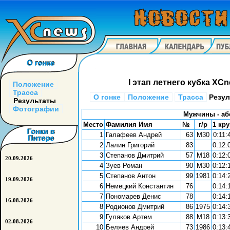
I этап летнего кубка XC
Положение
Трасса
О гонке
Положение
Трасса
Резу
Результаты
Фотографии
Мужчины - аб
Место
Фамилия Имя
№
г/р
1 кру
1
Галафеев Андрей
63
М30
0:11:
2
Лалин Григорий
83
0:12:
3
Степанов Дмитрий
57
М18
0:12:
20.09.2026
4
Зуев Роман
90
М30
0:12:
5
Степанов Антон
99
1981
0:14:
19.09.2026
6
Немецкий Константин
76
0:14:
7
Пономарев Денис
78
0:14:
16.08.2026
8
Родионов Дмитрий
86
1975
0:14:
9
Гуляков Артем
88
М18
0:13:
02.08.2026
10
Беляев Андрей
73
1986
0:13: