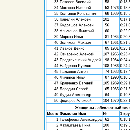
33
Потасов Василий
58
0:18:
34
Макаров Николай
53
1976
0:18:
35
Колганов Константин
68
1989
0:18:
36
Кавелин Алексей
101
0:17:
37
Кудряшов Алексей
56
0:21:
38
Альменов Дмитрий
60
0:22:
39
Марков Илья
81
1984
0:20:
40
Зеликсон Михаил
67
1961
0:21:
41
Иванов Денис
85
1981
0:23:
42
Овчаренко Алексей
107
1956
0:23:
43
Предтеченский Андрей
98
1984
0:24:
44
Найденов Руслан
108
1986
0:24:
45
Пакконен Антон
74
1983
0:17:
46
Филипов Илья
87
1990
0:18:
47
Кравченко Евгений
105
1989
0:29:
48
Бородин Сергей
65
1985
0:21:
49
Дудич Александр
64
0:19:
50
федоров Алексей
104
1970
0:22:
Женщины - абсолютный зач
Место
Фамилия Имя
№
1 кру
1
Галафеева Александра
62
0:18:
2
Хатамтаева Ника
100
0:19: