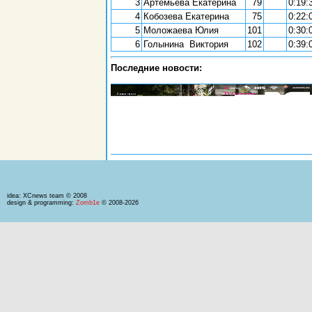
3
Артемьева Екатерина
79
0:19:
4
Кобозева Екатерина
75
0:22:
5
Mоложаева Юлия
101
0:30:
6
Голынина Виктория
102
0:39:
Последние новости:
idea: XCnews team © 2008
design & programming:
Zomb1e
© 2008-2026