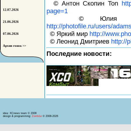
© Антон Скопин Ton
htt
page=1
12.07.2026
© Юлия Адамс
21.06.2026
http://photofile.ru/users/ada
© Яркий мир
http://www.pho
07.06.2026
© Леонид Дмитриев
http://
Архив гонок >>
Последние новости:
idea: XCnews team © 2008
design & programming:
Zomb1e
© 2008-2026