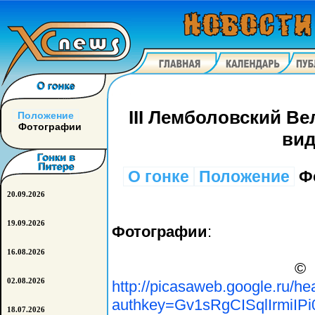
III Лемболовский В
Положение
Фотографии
вид
О гонке
Положение
Ф
20.09.2026
19.09.2026
Фотографии
:
16.08.2026
© Иго
02.08.2026
http://picasaweb.google.ru/h
authkey=Gv1sRgCISqlIrmiIPi0
18.07.2026