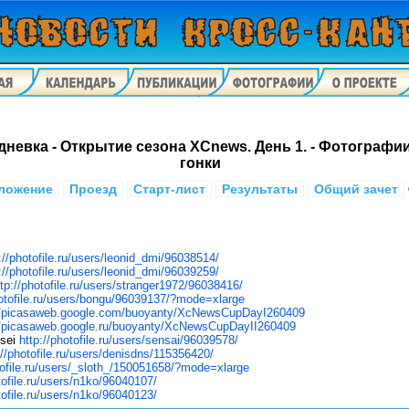
невка - Открытие сезона XСnews. День 1. - Фотографии
гонки
ложение
Проезд
Старт-лист
Результаты
Общий зачет
://photofile.ru/users/leonid_dmi/96038514/
://photofile.ru/users/leonid_dmi/96039259/
ttp://photofile.ru/users/stranger1972/96038416/
hotofile.ru/users/bongu/96039137/?mode=xlarge
//picasaweb.google.com/buoyanty/XcNewsCupDayI260409
//picasaweb.google.ru/buoyanty/XcNewsCupDayII260409
sei
http://photofile.ru/users/sensai/96039578/
://photofile.ru/users/denisdns/115356420/
tofile.ru/users/_sloth_/150051658/?mode=xlarge
tofile.ru/users/n1ko/96040107/
tofile.ru/users/n1ko/96040123/