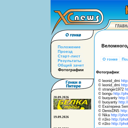
Веломногод
Положение
Проезд
Старт-лист
О гонке
По
Результаты
Общий зачет
Фотографии
Фотографии
:
© leonid_dmi
http
© leonid_dmi
http
© stranger1972
h
© bongu
http://p
20.09.2026
© buoyanty
http:
© buoyanty
http:
© Екатерина Sen
© DenisDNS
http
© Nika
http://pho
19.09.2026
© n1ko
http://pho
© n1ko
http://pho