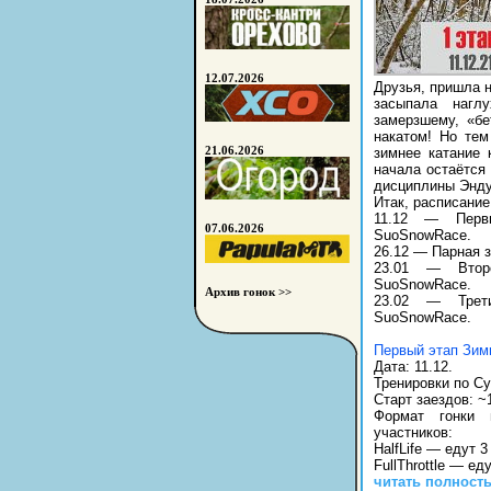
12.07.2026
Друзья, пришла н
засыпала нагл
замерзшему, «бе
накатом! Но те
21.06.2026
зимнее катание 
начала остаётся
дисциплины Энду
Итак, расписание
11.12 — Перв
07.06.2026
SuoSnowRace.
26.12 — Парная зи
23.01 — Втор
SuoSnowRace.
Архив гонок >>
23.02 — Трет
SuoSnowRace.
Первый этап Зи
Дата: 11.12.
Тренировки по Су:
Старт заездов: ~1
Формат гонки 
участников:
HalfLife — едут 3
FullThrottle — е
читать полност