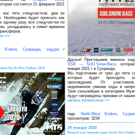
которая состоится 21 февраля 2021
 вас пять спецучастков, два из
. Необходимо будет проехать как
о одному разу все спецучастки по
ию, укладываясь в лимит времени
трансферов.
ью >>
t Enduro
,
Суоранда
,
эндуро
/
Друзья! Приглашаем зимнюю энд
SSR — SUO.Snow.Race
, котора
серии North-West Enduro 2020
января 2021 г в Суоранде.
Мы подготовим от трех до пяти сп
которых будет проходить з
прохождения. От участников
недюжинное умение езды в непро
Трое сильнейших в категориях Муж
будут награждены призами от наших
читать полностью >>
tags:
North-West Enduro
,
Суора
просмотров: 3234
29 января 2020
Второй этап Зимней серии North-West Endu