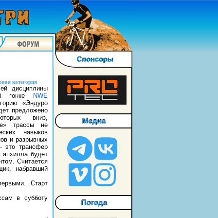
овая категория
лей дисциплины
й гонке
NWE
горию «Эндуро
удет предложено
которых — вниз,
Медиа
е» трассы не
еских навыков
нов и разрывных
— это трансфер
 апхилла будет
том. Считается
щик, набравший
первыми. Старт
ссам в субботу
Погода