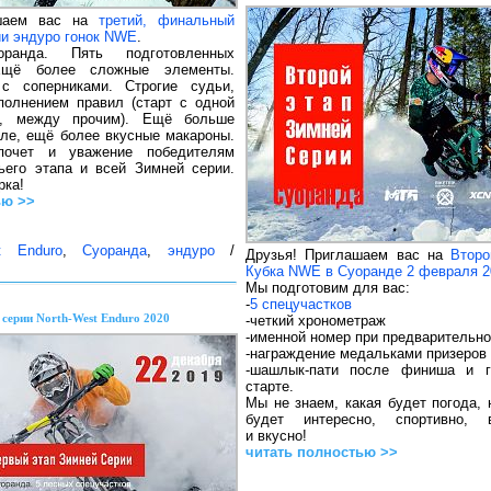
ашаем вас на
третий, финальный
ии эндуро гонок NWE
.
ранда. Пять подготовленных
 Ещё более сложные элементы.
с соперниками. Строгие судьи,
олнением правил (старт с одной
е, между прочим). Ещё больше
але, ещё более вкусные макароны.
почет и уважение победителям
ьего этапа и всей Зимней серии.
рка!
ью >>
t Enduro
,
Суоранда
,
эндуро
/
Друзья! Приглашаем вас на
Второ
Кубка NWE в Суоранде 2 февраля 2
Мы подготовим для вас:
-
5 спецучастков
серии North-West Enduro 2020
-четкий хронометраж
-именной номер при предварительно
-награждение медальками призеров
-шашлык-пати после финиша и г
старте.
Мы не знаем, какая будет погода, 
будет интересно, спортивно, 
и вкусно!
читать полностью >>