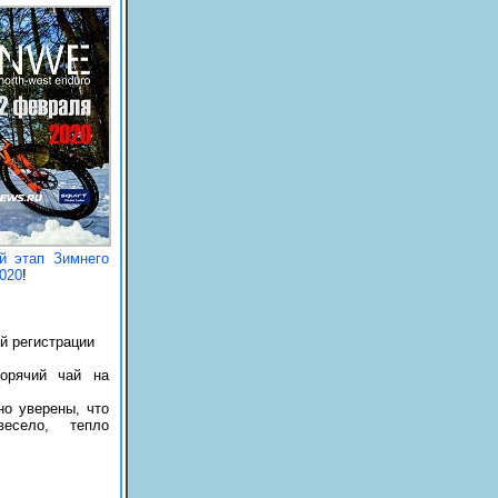
й этап Зимнего
020
!
й регистрации
орячий чай на
но уверены, что
весело, тепло