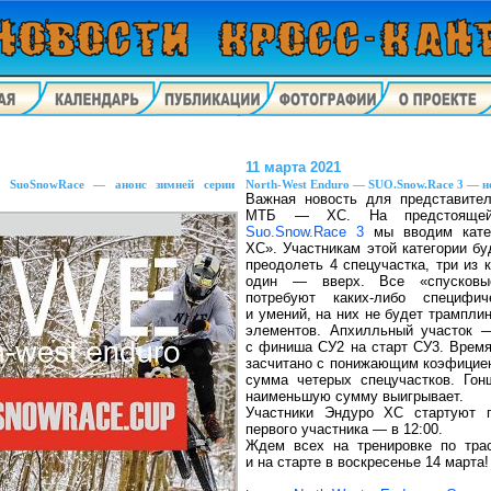
11 марта 2021
— SuoSnowRace — анонс зимней серии
North-West Enduro — SUO.Snow.Race 3 — н
Важная новость для представите
МТБ — ХС. На предстояще
Suo.Snow.Race 3
мы вводим кате
ХС». Участникам этой категории б
преодолеть 4 спецучастка, три из 
один — вверх. Все «спусковы
потребуют каких-либо специфич
и умений, на них не будет трампли
элементов. Апхилльный участок 
с финиша СУ2 на старт СУ3. Время
засчитано с понижающим коэфициен
сумма четерых спецучастков. Гон
наименьшую сумму выигрывает.
Участники Эндуро ХС стартуют 
первого участника — в 12:00.
Ждем всех на тренировке по тра
и на старте в воскресенье 14 марта!