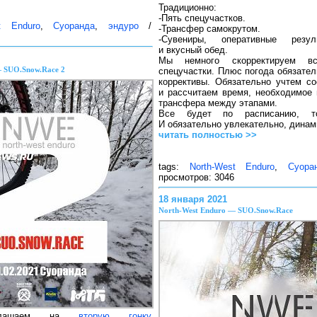
Традиционно:
-Пять спецучастков.
t Enduro
,
Суоранда
,
эндуро
/
-Трансфер самокрутом.
-Сувениры, оперативные резул
и вкусный обед.
Мы немного скорректируем вс
— SUO.Snow.Race 2
спецучастки. Плюс погода обязател
коррективы. Обязательно учтем со
и рассчитаем время, необходимое 
трансфера между этапами.
Все будет по расписанию, то
И обязательно увлекательно, динам
читать полностью >>
tags:
North-West Enduro
,
Суора
просмотров: 3046
18 января 2021
North-West Enduro — SUO.Snow.Race
иглашаем на
вторую гонку