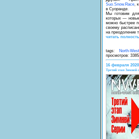
Suo.Snow.Race
, 
в Суоранде.
Мы готовим для
которых — новые
можно быстрее п
своему расписан
на преодоление 
читать полност
tags:
North-Wes
просмотров: 3385
16 февраля 2020
Третий этап Зимней 