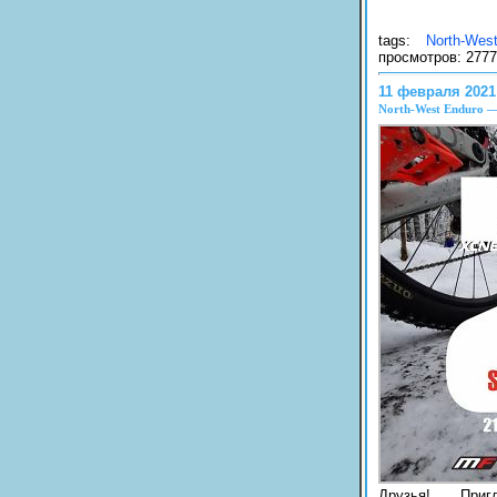
tags:
North-Wes
просмотров: 2777
11 февраля 2021
North-West Enduro 
Друзья! Пр