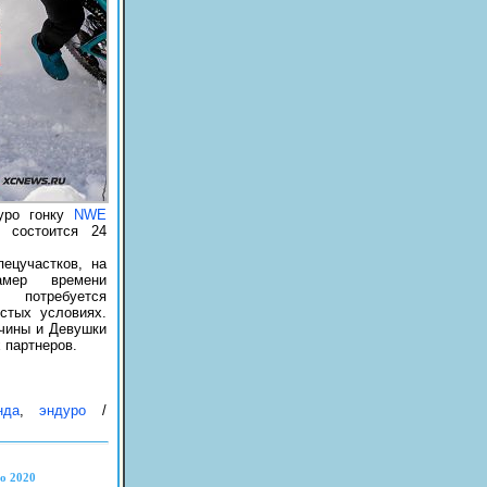
уро гонку
NWE
я состоится 24
ецучастков, на
амер времени
 потребуется
стых условиях.
чины и Девушки
 партнеров.
нда
,
эндуро
/
ro 2020