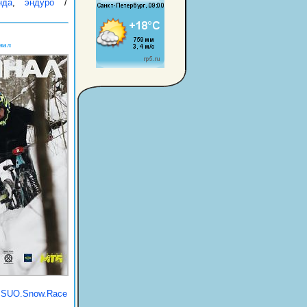
нда
,
эндуро
/
нал
SUO.Snow.Race