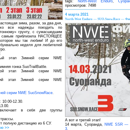
tags:
North-West Enduro
,
Суора
просмотров: 7498
4 марта 2021
North-West Enduro — SUO.Snow.Race — Фи
астоящая зима, разом, за два дня,
ухо все надежды поездить по
тонному» грунту, с сумасшедшим
м самым приблизила НАСТОЯЩЕЕ
которое мы так любим! И до его
 буквально неделя для любителей
ро.
:
ый этап Зимней серии NWE
мняя гонка SuoTrailBattle.
ой этап Зимней серии NWE
ий этап Зимней серии NWE
мней серии NWE SuoSnowRace
.
 10.00-12.30.
3.00.
включает в себя две группы
 трассы.
А вот и третий этап!
дут полную дистанцию из 6 СУ.
14 марта, Суоранда,
NWE SSR — 
ью >>
3
.