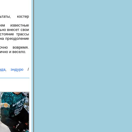
ьтаты, костер
ем известные
ьно внесет свои
стояние трассы
на преодоление
чно вовремя.
ично и весело.
нда
,
эндуро
/