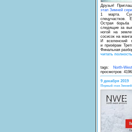
Друзья! Пригл
этап Зимней сер
1 марта. Суо
спецучастков.
Острая борьба 
следящие за вып
ногой на земл
сосисок на манг
И вселенский 
и призёрам Трет
Финальная разбо
читать полност
tags:
North-Wes
просмотров: 4196
9 декабря 2019
Первый этап Зимней 