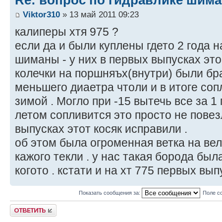
Viktor310
» 13 май 2011 09:23
калиперы хтя 975 ?
если да и были куплены гдето 2 года н
шиманы - у них в первых выпусках эт
колечки на поршняъх(внутри) были бр
меньшего диаетра чтоли и в итоге со
зимой . Могло при -15 вытечь все за 1 
летом сопливится это просто не повез
выпусках этот косяк исправили .
об этом была огроменная ветка на вел
кажого текли . у нас такая борода была
когото . кстати и на хт 775 первых вы
Показать сообщения за:
Поле с
Ответить