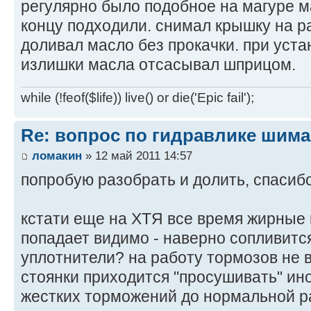
регулярно было подобное на магуре ма
концу подходили. снимал крышку на р
доливал масло без прокачки. при уста
излишки масла отсасывал шприцом.
while (!feof($life)) live() or die('Epic fail');
Re: вопрос по гидравлике шим
ломакин
» 12 май 2011 14:57
попробую разобрать и долить, спасибо
кстати еще на ХТЯ все время жирные 
попадает видимо - наверно сопливитс
уплотнители? на работу тормозов не в
стоянки приходится "просушивать" ин
жестких торможений до нормальной 