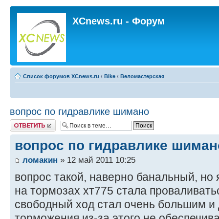
XCnews.ru - Форум
Список форумов XCnews.ru
‹
Bike
‹
Веломастерская
вопрос по гидравлике шимано
Ответить
вопрос по гидравлике шиман
ломакин
» 12 май 2011 10:25
вопрос такой, наверно банальный, но 
на тормозах хт775 стала проваливатьс
свободный ход стал очень большим и
торможения из-за этого не обеспечива