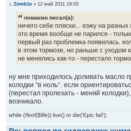
Zomb1e
» 12 май 2011 19:33
ломакин писал(а):
ничего себе пляски... езжу на разных
это время вообще не парился - тольк
первый раз проблемка появилась. кол
в этом тормозе, но раньше с уходом 
не менялись как-то - перестало торм
ну мне приходилось доливать масло п
колодки "в ноль". если ориентировать
(перестал пролезать - меняй колодки)
возникало.
while (!feof($life)) live() or die('Epic fail');
Re: вопрос по гидравлике шим